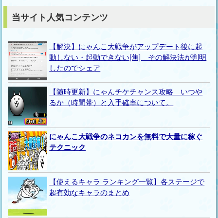
当サイト人気コンテンツ
【解決】にゃんこ大戦争がアップデート後に起
動しない・起動できない[焦] その解決法が判明
したのでシェア
【随時更新】にゃんチケチャンス攻略 いつや
るか（時間帯）と入手確率について。
にゃんこ大戦争のネコカンを無料で大量に稼ぐ
テクニック
【使えるキャラ ランキング一覧】各ステージで
超有効なキャラのまとめ