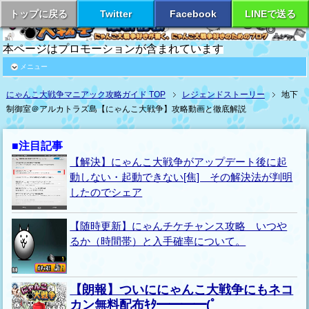
トップに戻る
Twitter
Facebook
LINEで送る
本ページはプロモーションが含まれています
メニュー
にゃんこ大戦争マニアック攻略ガイド TOP
レジェンドストーリー
地下
制御室＠アルカトラズ島【にゃんこ大戦争】攻略動画と徹底解説
■注目記事
【解決】にゃんこ大戦争がアップデート後に起
動しない・起動できない[焦] その解決法が判明
したのでシェア
【随時更新】にゃんチケチャンス攻略 いつや
るか（時間帯）と入手確率について。
【朗報】ついににゃんこ大戦争にもネコ
カン無料配布ｷﾀ━━━━(ﾟ