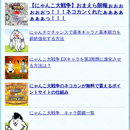
【にゃんこ大戦争】おまえら朗報ぉぉぉ
ぉぉぉっ！！！ネコカンくれたぁぁぁぁ
ぁぁぁっ！！！
にゃんチケチャンスで基本キャラと基本能力を
超絶強化する方法
にゃんこ大戦争 EXキャラを第3形態に進化させ
る方法は？
にゃんこ大戦争のネコカンが無料で貰えるポイ
ントサイトの仕組み
にゃんこ大戦争 キャラ図鑑一覧