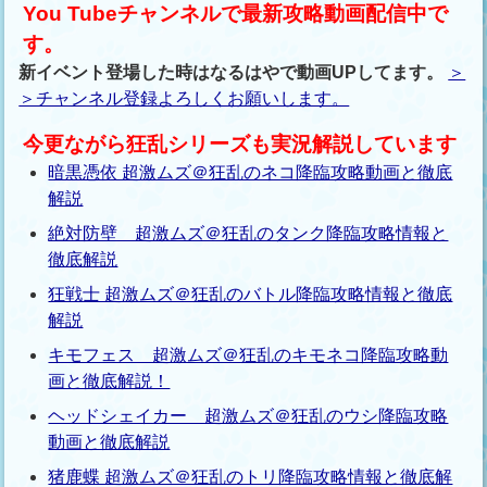
You Tubeチャンネルで最新攻略動画配信中で
す。
新イベント登場した時はなるはやで動画UPしてます。
＞
＞チャンネル登録よろしくお願いします。
今更ながら狂乱シリーズも実況解説しています
暗黒憑依 超激ムズ＠狂乱のネコ降臨攻略動画と徹底
解説
絶対防壁 超激ムズ＠狂乱のタンク降臨攻略情報と
徹底解説
狂戦士 超激ムズ＠狂乱のバトル降臨攻略情報と徹底
解説
キモフェス 超激ムズ＠狂乱のキモネコ降臨攻略動
画と徹底解説！
ヘッドシェイカー 超激ムズ＠狂乱のウシ降臨攻略
動画と徹底解説
猪鹿蝶 超激ムズ＠狂乱のトリ降臨攻略情報と徹底解