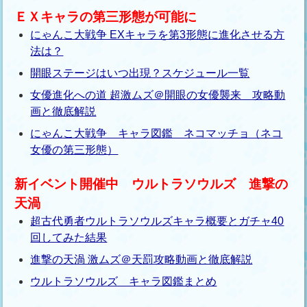
ＥＸキャラの第三形態が可能に
にゃんこ大戦争 EXキャラを第3形態に進化させる方
法は？
開眼ステージはいつ出現？スケジュール一覧
女優進化への道 超激ムズ＠開眼の女優襲来 攻略動
画と徹底解説
にゃんこ大戦争 キャラ図鑑 ネコマッチョ（ネコ
女優の第三形態）
新イベント開催中 ウルトラソウルズ 進撃の
天渦
超古代勇者ウルトラソウルズキャラ概要とガチャ40
回してみた結果
進撃の天渦 激ムズ＠天罰攻略動画と徹底解説
ウルトラソウルズ キャラ図鑑まとめ