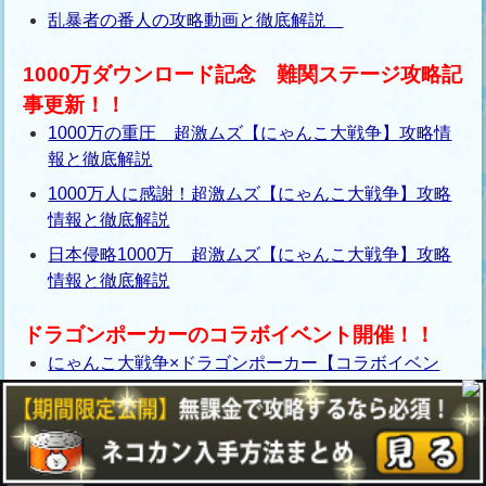
乱暴者の番人の攻略動画と徹底解説
1000万ダウンロード記念 難関ステージ攻略記
事更新！！
1000万の重圧 超激ムズ【にゃんこ大戦争】攻略情
報と徹底解説
1000万人に感謝！超激ムズ【にゃんこ大戦争】攻略
情報と徹底解説
日本侵略1000万 超激ムズ【にゃんこ大戦争】攻略
情報と徹底解説
ドラゴンポーカーのコラボイベント開催！！
にゃんこ大戦争×ドラゴンポーカー【コラボイベン
ト】ステージ＆ガチャ情報紹介！
ブレーカークラッシュの攻略動画＆徹底解説 ドラ
ゴンポーカーコラボイベント