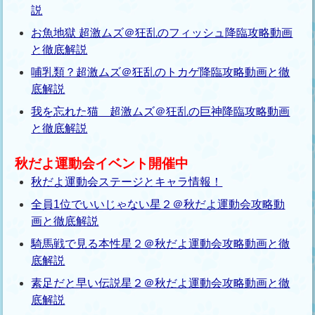
説
お魚地獄 超激ムズ＠狂乱のフィッシュ降臨攻略動画
と徹底解説
哺乳類？超激ムズ＠狂乱のトカゲ降臨攻略動画と徹
底解説
我を忘れた猫 超激ムズ＠狂乱の巨神降臨攻略動画
と徹底解説
秋だよ運動会イベント開催中
秋だよ運動会ステージとキャラ情報！
全員1位でいいじゃない星２＠秋だよ運動会攻略動
画と徹底解説
騎馬戦で見る本性星２＠秋だよ運動会攻略動画と徹
底解説
素足だと早い伝説星２＠秋だよ運動会攻略動画と徹
底解説