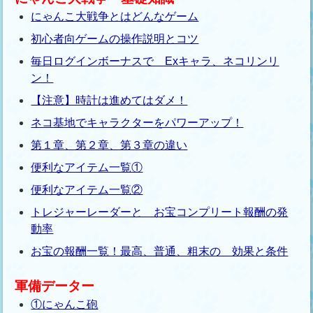
にゃんこ大戦争とはどんなゲーム
初心者向ゲームの操作説明とコツ
毎日ログインボーナスで Exキャラ、ネコリンリ
ン！
【注意】時計は進めてはダメ！
ネコ基地でキャラクターをパワーアップ！
第１章、第２章、第３章の違い
便利なアイテム一覧①
便利なアイテム一覧②
トレジャーレーダーと お宝コンプリート報酬の発
動率
お宝の報酬一覧！最高、普通、粗末の 効果と条件
軍備データー
①にゃんこ砲