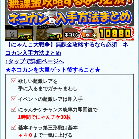
【にゃんこ大戦争】無課金攻略するなら必須 ネ
コカン入手方法まとめ
↑タップで詳細ページへ
★ネコカンを大量ゲット後すること★
欲しい超激レアを
手に入るまでガチャまわし
イベントの超激レアは即入手
にゃんチケチャンス統率力即回復で
1時間でにゃんチケ30枚
基本キャラ第三形態は基本
＋４０
まで一気に上げる