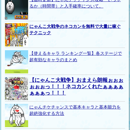
るか（時間帯）と入手確率について。
にゃんこ大戦争のネコカンを無料で大量に稼ぐ
テクニック
【使えるキャラ ランキング一覧】各ステージで
超有効なキャラのまとめ
【にゃんこ大戦争】おまえら朗報ぉぉぉ
ぉぉぉっ！！！ネコカンくれたぁぁぁぁ
ぁぁぁっ！！！
にゃんチケチャンスで基本キャラと基本能力を
超絶強化する方法