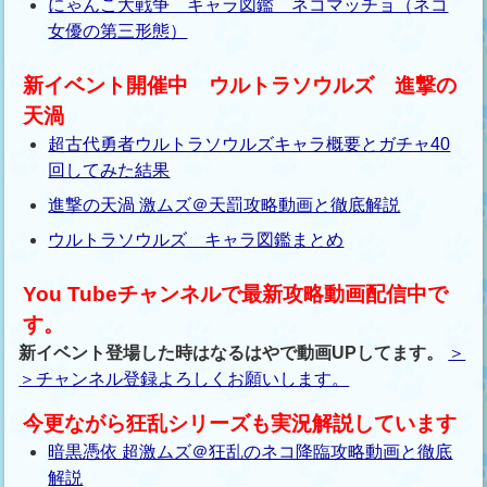
にゃんこ大戦争 キャラ図鑑 ネコマッチョ（ネコ
女優の第三形態）
新イベント開催中 ウルトラソウルズ 進撃の
天渦
超古代勇者ウルトラソウルズキャラ概要とガチャ40
回してみた結果
進撃の天渦 激ムズ＠天罰攻略動画と徹底解説
ウルトラソウルズ キャラ図鑑まとめ
You Tubeチャンネルで最新攻略動画配信中で
す。
新イベント登場した時はなるはやで動画UPしてます。
＞
＞チャンネル登録よろしくお願いします。
今更ながら狂乱シリーズも実況解説しています
暗黒憑依 超激ムズ＠狂乱のネコ降臨攻略動画と徹底
解説