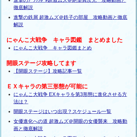
進撃のﾌﾞﾗｯｸﾎｰﾙ超激ムズ＠絶望異次元 攻略動画と
徹底解説
進撃の鉄屑 超激ムズ＠鉄子の部屋 攻略動画と徹底
解説
にゃんこ大戦争 キャラ図鑑 まとめました
にゃんこ大戦争 キャラ図鑑まとめ
開眼ステージ攻略してます
【開眼ステージ】攻略記事一覧
ＥＸキャラの第三形態が可能に
にゃんこ大戦争 EXキャラを第3形態に進化させる方
法は？
開眼ステージはいつ出現？スケジュール一覧
女優進化への道 超激ムズ＠開眼の女優襲来 攻略動
画と徹底解説