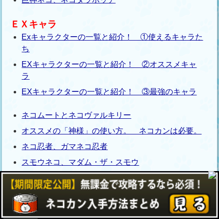
ＥＸキャラ
Exキャラクターの一覧と紹介！ ①使えるキャラた
ち
EXキャラクターの一覧と紹介！ ②オススメキャ
ラ
EXキャラクターの一覧と紹介！ ③最強のキャラ
ネコムートとネコヴァルキリー
オススメの「神様」の使い方。 ネコカンは必要。
ネコ忍者、ガマネコ忍者
スモウネコ、マダム・ザ・スモウ
ネコ女優、ネコ聖母
ネコざむらい、ネコナイト
ネコゾンビ、デビルネコ