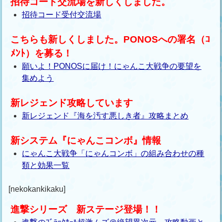
招待コード交流場を新しくしました。
招待コード受付交流場
こちらも新しくしました。PONOSへの署名（ｺ
ﾒﾝﾄ）を募る！
願いよ！PONOSに届け！にゃんこ大戦争の要望を
集めよう
新レジェンド攻略しています
新レジェンド『海を汚す悪しき者』攻略まとめ
新システム『にゃんこコンボ』情報
にゃんこ大戦争「にゃんコンボ」の組み合わせの種
類と効果一覧
[nekokankikaku]
進撃シリーズ 新ステージ登場！！