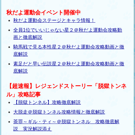
秋だよ運動会イベント開催中
秋だよ運動会ステージとキャラ情報！
全員1位でいいじゃない星２＠秋だよ運動会攻略動
画と徹底解説
騎馬戦で見る本性星２＠秋だよ運動会攻略動画と徹
底解説
素足だと早い伝説星２＠秋だよ運動会攻略動画と徹
底解説
【超速報】レジェンドストーリー「脱獄トンネ
ル」攻略記事
【脱獄トンネル】攻略徹底解説
大脱走＠脱獄トンネル攻略情報と徹底解説
茶罪～ギル・ティ～＠脱獄トンネル 攻略徹底解
説 実況解説添え