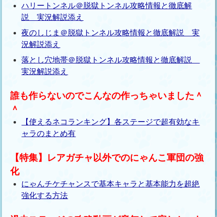
ハリートンネル＠脱獄トンネル攻略情報と徹底解
説 実況解説添え
夜のしじま＠脱獄トンネル攻略情報と徹底解説 実
況解説添え
落とし穴地帯＠脱獄トンネル攻略情報と徹底解説
実況解説添え
誰も作らないのでこんなの作っちゃいました＾
＾
【使えるネコランキング】各ステージで超有効なキ
ャラのまとめ有
【特集】レアガチャ以外でのにゃんこ軍団の強
化
にゃんチケチャンスで基本キャラと基本能力を超絶
強化する方法