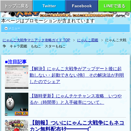
トップに戻る
Twitter
Facebook
LINEで送る
本ページはプロモーションが含まれています
メニュー
にゃんこ大戦争マニアック攻略ガイド TOP
にゃんこ図鑑
にゃんこ大戦
争 キャラ図鑑 もねこ スターもねこ
■注目記事
【解決】にゃんこ大戦争がアップデート後に起
動しない・起動できない[焦] その解決法が判明
したのでシェア
【随時更新】にゃんチケチャンス攻略 いつや
るか（時間帯）と入手確率について。
【朗報】ついににゃんこ大戦争にもネコ
カン無料配布ｷﾀ━━━━(ﾟ