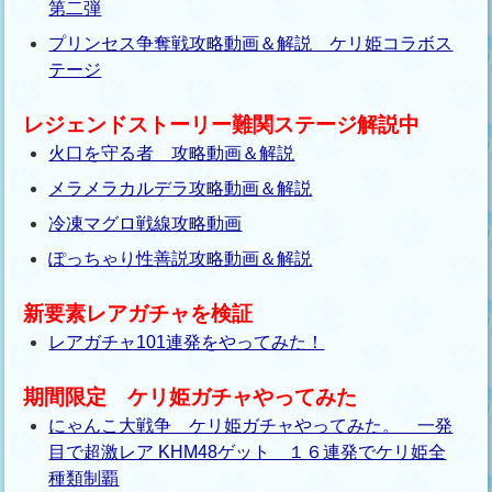
第二弾
プリンセス争奪戦攻略動画＆解説 ケリ姫コラボス
テージ
レジェンドストーリー難関ステージ解説中
火口を守る者 攻略動画＆解説
メラメラカルデラ攻略動画＆解説
冷凍マグロ戦線攻略動画
ぽっちゃり性善説攻略動画＆解説
新要素レアガチャを検証
レアガチャ101連発をやってみた！
期間限定 ケリ姫ガチャやってみた
にゃんこ大戦争 ケリ姫ガチャやってみた。 一発
目で超激レア KHM48ゲット １６連発でケリ姫全
種類制覇