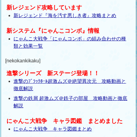
新レジェンド攻略しています
新レジェンド『海を汚す悪しき者』攻略まとめ
新システム『にゃんこコンボ』情報
にゃんこ大戦争「にゃんコンボ」の組み合わせの種
類と効果一覧
[nekokankikaku]
進撃シリーズ 新ステージ登場！！
進撃のﾌﾞﾗｯｸﾎｰﾙ超激ムズ＠絶望異次元 攻略動画と
徹底解説
進撃の鉄屑 超激ムズ＠鉄子の部屋 攻略動画と徹底
解説
にゃんこ大戦争 キャラ図鑑 まとめました
にゃんこ大戦争 キャラ図鑑まとめ