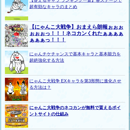
【使えるキャラ ランキング一覧】各ステージで
超有効なキャラのまとめ
【にゃんこ大戦争】おまえら朗報ぉぉぉ
ぉぉぉっ！！！ネコカンくれたぁぁぁぁ
ぁぁぁっ！！！
にゃんチケチャンスで基本キャラと基本能力を
超絶強化する方法
にゃんこ大戦争 EXキャラを第3形態に進化させ
る方法は？
にゃんこ大戦争のネコカンが無料で貰えるポイ
ントサイトの仕組み