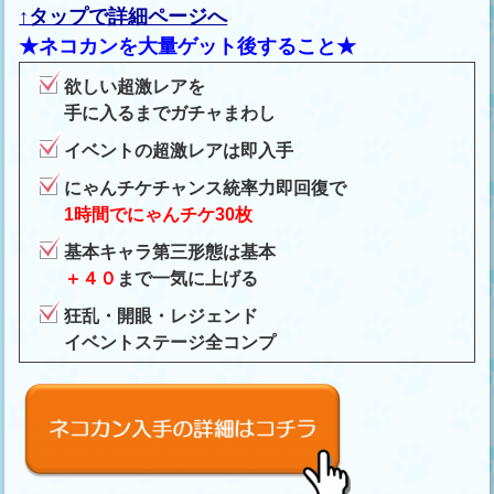
↑タップで詳細ページへ
★ネコカンを大量ゲット後すること★
欲しい超激レアを
手に入るまでガチャまわし
イベントの超激レアは即入手
にゃんチケチャンス統率力即回復で
1時間でにゃんチケ30枚
基本キャラ第三形態は基本
＋４０
まで一気に上げる
狂乱・開眼・レジェンド
イベントステージ全コンプ