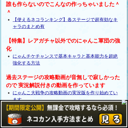
誰も作らないのでこんなの作っちゃいました＾
＾
【使えるネコランキング】各ステージで超有効なキ
ャラのまとめ有
【特集】レアガチャ以外でのにゃんこ軍団の強
化
にゃんチケチャンスで基本キャラと基本能力を超絶
強化する方法
過去ステージの攻略動画が音無しで寂しかった
ので 実況解説付きの動画を作っています
にゃんこ大戦争の攻略動画の実況版を作り始めてい
ます。
にゃんこ大戦争 キャラ図鑑 まとめました
にゃんこ大戦争 キャラ図鑑まとめ