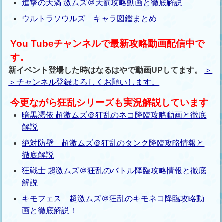
進撃の天渦 激ムズ＠天罰攻略動画と徹底解説
ウルトラソウルズ キャラ図鑑まとめ
You Tubeチャンネルで最新攻略動画配信中で
す。
新イベント登場した時はなるはやで動画UPしてます。
＞
＞チャンネル登録よろしくお願いします。
今更ながら狂乱シリーズも実況解説しています
暗黒憑依 超激ムズ＠狂乱のネコ降臨攻略動画と徹底
解説
絶対防壁 超激ムズ＠狂乱のタンク降臨攻略情報と
徹底解説
狂戦士 超激ムズ＠狂乱のバトル降臨攻略情報と徹底
解説
キモフェス 超激ムズ＠狂乱のキモネコ降臨攻略動
画と徹底解説！