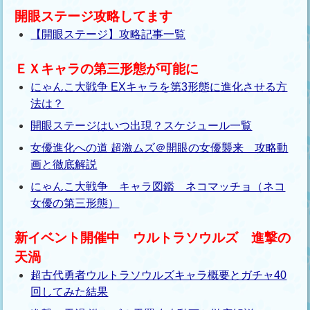
開眼ステージ攻略してます
【開眼ステージ】攻略記事一覧
ＥＸキャラの第三形態が可能に
にゃんこ大戦争 EXキャラを第3形態に進化させる方
法は？
開眼ステージはいつ出現？スケジュール一覧
女優進化への道 超激ムズ＠開眼の女優襲来 攻略動
画と徹底解説
にゃんこ大戦争 キャラ図鑑 ネコマッチョ（ネコ
女優の第三形態）
新イベント開催中 ウルトラソウルズ 進撃の
天渦
超古代勇者ウルトラソウルズキャラ概要とガチャ40
回してみた結果