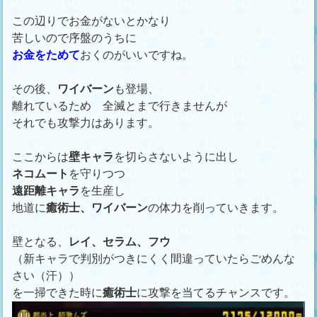
この辺りでお金がないとかなり
苦しいので序盤のうちに
お金をためて
おくのがいいですね。
その後、
ワイバーン
も登場、
離れているため 全滅とまで行きませんが
それでも攻撃力はあります。
ここからは
壁キャラ
を切らさないように出し
ネコムート
を守りつつ
遠距離キャラ
を生産し
地道に
癒術士、ワイバーン
の体力を削っていきます。
壁となる、
レイ、セラム、フウ
（新キャラで判別がつきにくく間違っていたらごめんな
さい（汗））
を一掃できた時に
癒術士
に攻撃を当てるチャンスです。