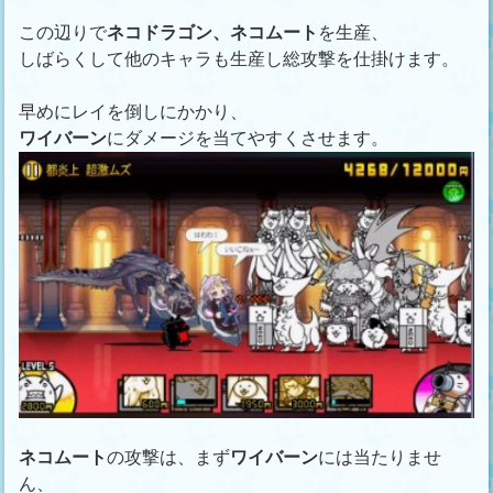
この辺りで
ネコドラゴン、ネコムート
を生産、
しばらくして他のキャラも生産し総攻撃を仕掛けます。
早めにレイを倒しにかかり、
ワイバーン
にダメージを当てやすくさせます。
ネコムート
の攻撃は、まず
ワイバーン
には当たりませ
ん、