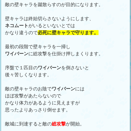
敵の壁キャラを蹴散らすのが目的になります。
壁キャラは終始切らさないようにします、
ネコムート
がいるといないとでは
かなり違うので
必死に壁キャラで守ります。
最初の段階で壁キャラを一掃し
ワイバーン
に総攻撃を仕掛け押しまくります。
序盤で１匹目の
ワイバーン
を倒さないと
後々苦しくなります。
敵の壁キャラのお陰で
ワイバーン
には
ほぼ攻撃があたらないので
かなり体力があるように見えますが
思ったよりあっさり倒せます。
敵城に到達すると敵の
総攻撃
が開始。