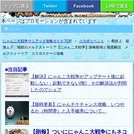
トップに戻る
Twitter
Facebook
LINEで送る
本ページはプロモーションが含まれています
メニュー
にゃんこ大戦争マニアック攻略ガイド TOP
コラボイベント
都炎上 超
激ムズ 地獄のメルクストーリア【にゃんこ大戦争】攻略動画と徹底解説 メ
ルクストーリア コラボステージ攻略
■注目記事
【解決】にゃんこ大戦争がアップデート後に起
動しない・起動できない[焦] その解決法が判明
したのでシェア
【随時更新】にゃんチケチャンス攻略 いつや
るか（時間帯）と入手確率について。
【朗報】ついににゃんこ大戦争にもネコ