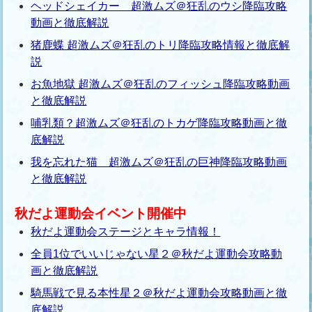
ヘッドシェイカー 超激ムズ＠狂乱のウシ降臨攻略
動画と徹底解説
猪鹿蝶 超激ムズ＠狂乱のトリ降臨攻略情報と徹底解
説
お魚地獄 超激ムズ＠狂乱のフィッシュ降臨攻略動画
と徹底解説
哺乳類？超激ムズ＠狂乱のトカゲ降臨攻略動画と徹
底解説
我を忘れた猫 超激ムズ＠狂乱の巨神降臨攻略動画
と徹底解説
秋だよ運動会イベント開催中
秋だよ運動会ステージとキャラ情報！
全員1位でいいじゃない星２＠秋だよ運動会攻略動
画と徹底解説
騎馬戦で見る本性星２＠秋だよ運動会攻略動画と徹
底解説