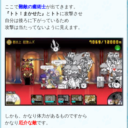
ここで
難敵の癒術士
が出てきます。
『トト！まかせた』
と
トト
に攻撃させ
自分は後ろに下がっているため
攻撃は当たってないように見えます。
しかも、かなり体力があるものですから
かなり
厄介な敵
です。