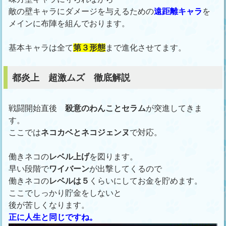
敵の壁キャラにダメージを与えるための
遠距離キャラ
を
メインに布陣を組んでおります。
基本キャラは全て
第３形態
まで進化させてます。
都炎上 超激ムズ 徹底解説
戦闘開始直後
殺意のわんことセラム
が突進してきま
す。
ここでは
ネコカベとネコジェンヌ
で対応。
働きネコの
レベル上げ
を図ります。
早い段階で
ワイバーン
が出撃してくるので
働きネコの
レベルは５
くらいにしてお金を貯めます。
ここでしっかり貯金をしないと
後が苦しくなります。
正に人生と同じですね。