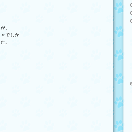
すが、
チャでしか
した。