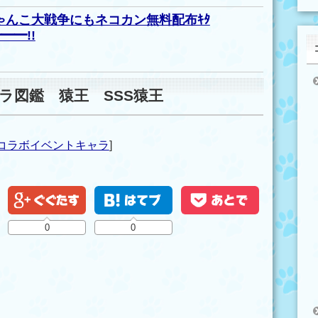
ゃんこ大戦争にもネコカン無料配布ｷﾀ
━━!!
ラ図鑑 猿王 SSS猿王
コラボイベントキャラ
]
0
0