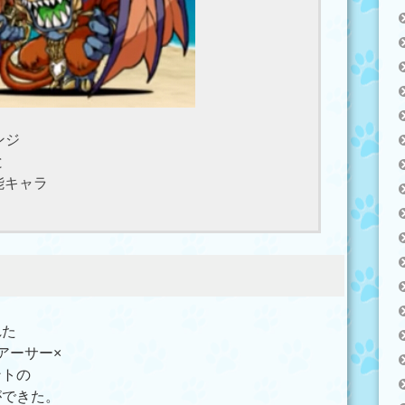
ンジ
と
能キャラ
れた
アーサー×
ントの
ができた。