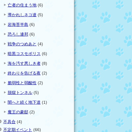
亡者の住まう地
(6)
導かれしネコ達
(5)
岩海苔半島
(6)
恐ろし連邦
(6)
戦争のつめあと
(4)
暗黒コスモポリス
(6)
海を汚す悪しき者
(8)
終わりを告げる夜
(2)
脆弱性と弱酸性
(2)
脱獄トンネル
(5)
闇へと続く地下道
(1)
魔王の豪邸
(2)
不具合
(4)
不定期イベント
(66)