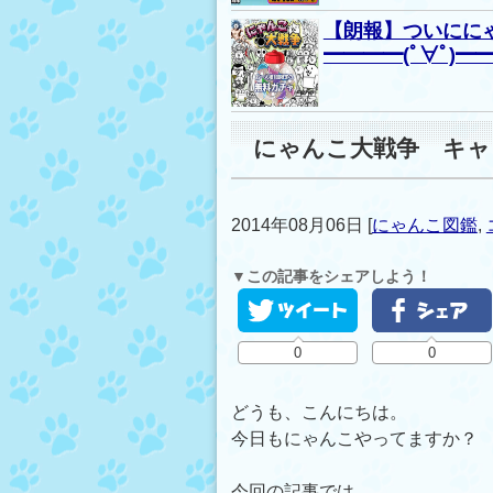
【朗報】ついにに
━━━━(ﾟ∀ﾟ)━━
にゃんこ大戦争 キャ
2014年08月06日
[
にゃんこ図鑑
,
▼この記事をシェアしよう！
0
0
どうも、こんにちは。
今日もにゃんこやってますか？
今回の記事では、