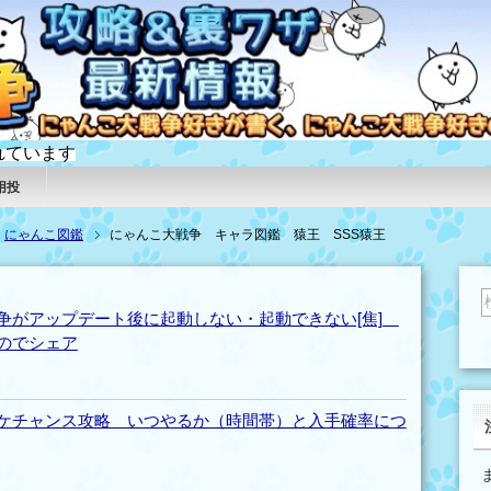
れています
用投
にゃんこ図鑑
にゃんこ大戦争 キャラ図鑑 猿王 SSS猿王
争がアップデート後に起動しない・起動できない[焦]
のでシェア
ケチャンス攻略 いつやるか（時間帯）と入手確率につ