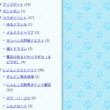
アップデート
(19)
ガシャポン
(1)
コラボイベント
(47)
ゆるドラシル
(1)
メルクストーリア
(3)
モンハン大狩猟クエスト
(2)
城とドラゴン
(2)
魔法少女まどか☆マギカ（ま
どマギ）
(4)
レジェンドストーリー
(86)
ずんどこ海水浴場
(2)
にゃんこ大戦争ポイント解説
(10)
ガラ・パ・ゴス
(6)
シルクロード
(3)