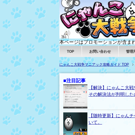
本ページはプロモーションが含ま
TOP
お問い合わせ
管理
にゃんこ大戦争マニアック攻略ガイド TOP
■注目記事
【解決】にゃんこ大戦
その解決法が判明した
【随時更新】にゃんチ
いて。