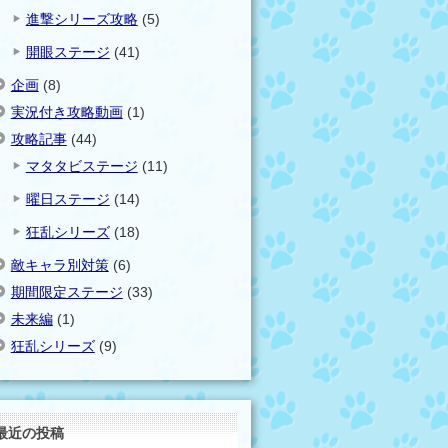
進撃シリーズ攻略
(5)
開眼ステージ
(41)
企画
(8)
実況付き攻略動画
(1)
攻略記事
(44)
マタタビステージ
(11)
曜日ステージ
(14)
狂乱シリーズ
(18)
敵キャラ別対策
(6)
期間限定ステージ
(33)
未来編
(1)
狂乱シリーズ
(9)
最近の投稿