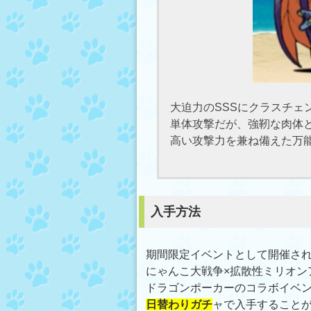
大迫力のSSSにクラスチェ
単体攻撃だが、強靭な肉体
高い攻撃力を兼ね備えた万
入手方法
期間限定イベントとして開催さ
にゃんこ大戦争×拡散性ミリオン
ドラゴンポーカーのコラボイベ
日替わりガチ
ャで入手すること