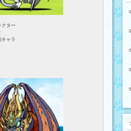
ラクター
と
能キャラ