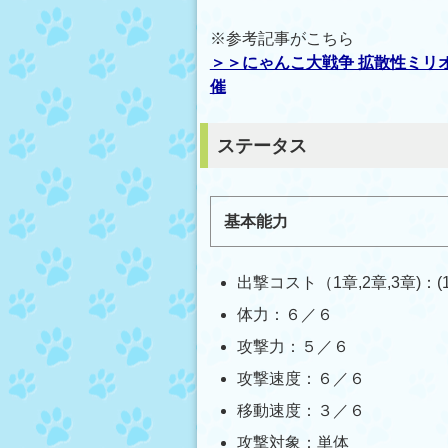
※参考記事がこちら
＞＞にゃんこ大戦争 拡散性ミリ
催
ステータス
基本能力
出撃コスト（1章,2章,3章)：(19
体力：６／６
攻撃力：５／６
攻撃速度：６／６
移動速度：３／６
攻撃対象：単体