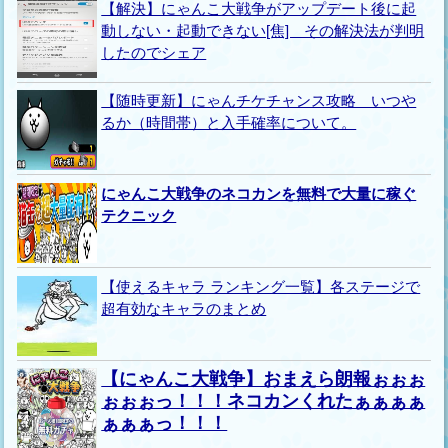
【解決】にゃんこ大戦争がアップデート後に起
動しない・起動できない[焦] その解決法が判明
したのでシェア
【随時更新】にゃんチケチャンス攻略 いつや
るか（時間帯）と入手確率について。
にゃんこ大戦争のネコカンを無料で大量に稼ぐ
テクニック
【使えるキャラ ランキング一覧】各ステージで
超有効なキャラのまとめ
【にゃんこ大戦争】おまえら朗報ぉぉぉ
ぉぉぉっ！！！ネコカンくれたぁぁぁぁ
ぁぁぁっ！！！