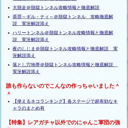
大脱走＠脱獄トンネル攻略情報と徹底解説
茶罪～ギル・ティ～＠脱獄トンネル 攻略徹底解
説 実況解説添え
ハリートンネル＠脱獄トンネル攻略情報と徹底解
説 実況解説添え
夜のしじま＠脱獄トンネル攻略情報と徹底解説 実
況解説添え
落とし穴地帯＠脱獄トンネル攻略情報と徹底解説
実況解説添え
誰も作らないのでこんなの作っちゃいました＾
＾
【使えるネコランキング】各ステージで超有効なキ
ャラのまとめ有
【特集】レアガチャ以外でのにゃんこ軍団の強