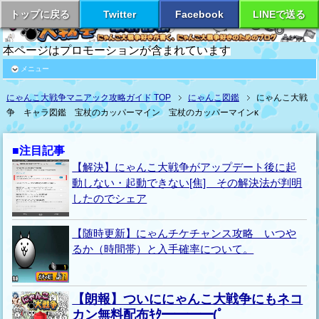
トップに戻る
Twitter
Facebook
LINEで送る
本ページはプロモーションが含まれています
メニュー
にゃんこ大戦争マニアック攻略ガイド TOP
にゃんこ図鑑
にゃんこ大戦
争 キャラ図鑑 宝杖のカッパーマイン 宝杖のカッパーマインκ
■注目記事
【解決】にゃんこ大戦争がアップデート後に起
動しない・起動できない[焦] その解決法が判明
したのでシェア
【随時更新】にゃんチケチャンス攻略 いつや
るか（時間帯）と入手確率について。
【朗報】ついににゃんこ大戦争にもネコ
カン無料配布ｷﾀ━━━━(ﾟ