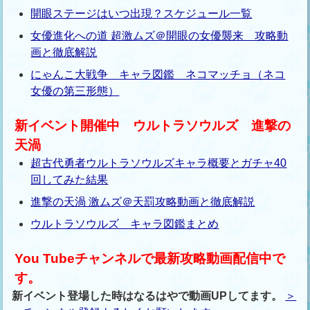
開眼ステージはいつ出現？スケジュール一覧
女優進化への道 超激ムズ＠開眼の女優襲来 攻略動
画と徹底解説
にゃんこ大戦争 キャラ図鑑 ネコマッチョ（ネコ
女優の第三形態）
新イベント開催中 ウルトラソウルズ 進撃の
天渦
超古代勇者ウルトラソウルズキャラ概要とガチャ40
回してみた結果
進撃の天渦 激ムズ＠天罰攻略動画と徹底解説
ウルトラソウルズ キャラ図鑑まとめ
You Tubeチャンネルで最新攻略動画配信中で
す。
新イベント登場した時はなるはやで動画UPしてます。
＞