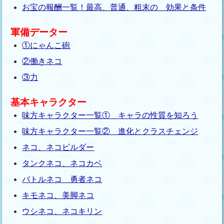
お宝の報酬一覧！最高、普通、粗末の 効果と条件
軍備データー
①にゃんこ砲
②働きネコ
③力
基本キャラクター
味方キャラクター一覧① キャラの性質を知ろう
味方キャラクター一覧② 進化とクラスチェンジ
ネコ、ネコビルダー
タンクネコ、ネコカベ
バトルネコ 勇者ネコ
キモネコ、美脚ネコ
ウシネコ、ネコキリン