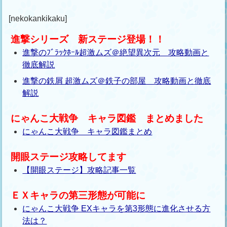
[nekokankikaku]
進撃シリーズ 新ステージ登場！！
進撃のﾌﾞﾗｯｸﾎｰﾙ超激ムズ＠絶望異次元 攻略動画と
徹底解説
進撃の鉄屑 超激ムズ＠鉄子の部屋 攻略動画と徹底
解説
にゃんこ大戦争 キャラ図鑑 まとめました
にゃんこ大戦争 キャラ図鑑まとめ
開眼ステージ攻略してます
【開眼ステージ】攻略記事一覧
ＥＸキャラの第三形態が可能に
にゃんこ大戦争 EXキャラを第3形態に進化させる方
法は？