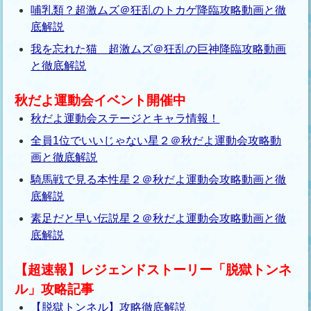
哺乳類？超激ムズ＠狂乱のトカゲ降臨攻略動画と徹
底解説
我を忘れた猫 超激ムズ＠狂乱の巨神降臨攻略動画
と徹底解説
秋だよ運動会イベント開催中
秋だよ運動会ステージとキャラ情報！
全員1位でいいじゃない星２＠秋だよ運動会攻略動
画と徹底解説
騎馬戦で見る本性星２＠秋だよ運動会攻略動画と徹
底解説
素足だと早い伝説星２＠秋だよ運動会攻略動画と徹
底解説
【超速報】レジェンドストーリー「脱獄トンネ
ル」攻略記事
【脱獄トンネル】攻略徹底解説