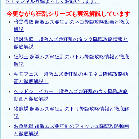
＞チャンネル登録よろしくお願いします。
今更ながら狂乱シリーズも実況解説しています
暗黒憑依 超激ムズ＠狂乱のネコ降臨攻略動画と徹底
解説
絶対防壁 超激ムズ＠狂乱のタンク降臨攻略情報と
徹底解説
狂戦士 超激ムズ＠狂乱のバトル降臨攻略情報と徹底
解説
キモフェス 超激ムズ＠狂乱のキモネコ降臨攻略動
画と徹底解説！
ヘッドシェイカー 超激ムズ＠狂乱のウシ降臨攻略
動画と徹底解説
猪鹿蝶 超激ムズ＠狂乱のトリ降臨攻略情報と徹底解
説
お魚地獄 超激ムズ＠狂乱のフィッシュ降臨攻略動画
と徹底解説