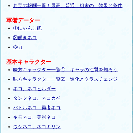
お宝の報酬一覧！最高、普通、粗末の 効果と条件
軍備データー
①にゃんこ砲
②働きネコ
③力
基本キャラクター
味方キャラクター一覧① キャラの性質を知ろう
味方キャラクター一覧② 進化とクラスチェンジ
ネコ、ネコビルダー
タンクネコ、ネコカベ
バトルネコ 勇者ネコ
キモネコ、美脚ネコ
ウシネコ、ネコキリン