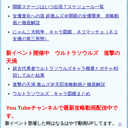
開眼ステージはいつ出現？スケジュール一覧
女優進化への道 超激ムズ＠開眼の女優襲来 攻略動
画と徹底解説
にゃんこ大戦争 キャラ図鑑 ネコマッチョ（ネコ
女優の第三形態）
新イベント開催中 ウルトラソウルズ 進撃の
天渦
超古代勇者ウルトラソウルズキャラ概要とガチャ40
回してみた結果
進撃の天渦 激ムズ＠天罰攻略動画と徹底解説
ウルトラソウルズ キャラ図鑑まとめ
You Tubeチャンネルで最新攻略動画配信中で
す。
新イベント登場した時はなるはやで動画UPしてます。
＞