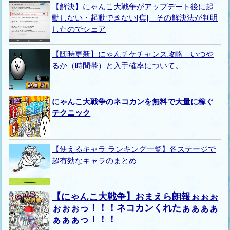
【解決】にゃんこ大戦争がアップデート後に起
動しない・起動できない[焦] その解決法が判明
したのでシェア
【随時更新】にゃんチケチャンス攻略 いつや
るか（時間帯）と入手確率について。
にゃんこ大戦争のネコカンを無料で大量に稼ぐ
テクニック
【使えるキャラ ランキング一覧】各ステージで
超有効なキャラのまとめ
【にゃんこ大戦争】おまえら朗報ぉぉぉ
ぉぉぉっ！！！ネコカンくれたぁぁぁぁ
ぁぁぁっ！！！