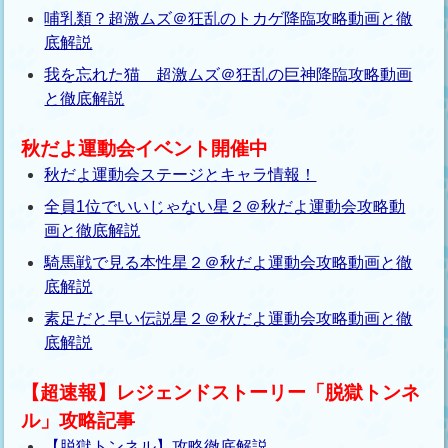
哺乳類？超激ムズ＠狂乱のトカゲ降臨攻略動画と徹
底解説
我を忘れた猫 超激ムズ＠狂乱の巨神降臨攻略動画
と徹底解説
秋だよ運動会イベント開催中
秋だよ運動会ステージとキャラ情報！
全員1位でいいじゃない星２＠秋だよ運動会攻略動
画と徹底解説
騎馬戦で見る本性星２＠秋だよ運動会攻略動画と徹
底解説
素足だと早い伝説星２＠秋だよ運動会攻略動画と徹
底解説
【超速報】レジェンドストーリー「脱獄トンネ
ル」攻略記事
【脱獄トンネル】攻略徹底解説