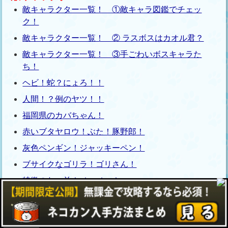
敵キャラクター一覧！ ①敵キャラ図鑑でチェッ
ク！
敵キャラクター一覧！ ② ラスボスはカオル君？
敵キャラクター一覧！ ③手ごわいボスキャラた
ち！
ヘビ！蛇？にょろ！！
人間！？例のヤツ！！
福岡県のカバちゃん！
赤いブタヤロウ！ぶた！豚野郎！
灰色ペンギン！ジャッキーペン！
ブサイクなゴリラ！ゴリさん！
特徴のない羊！メェメェ！
都道府県別攻略
九州地方