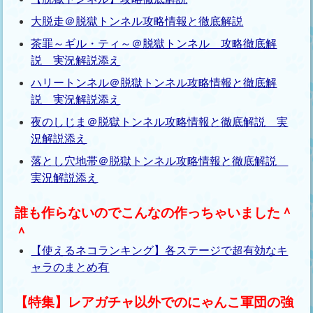
大脱走＠脱獄トンネル攻略情報と徹底解説
茶罪～ギル・ティ～＠脱獄トンネル 攻略徹底解
説 実況解説添え
ハリートンネル＠脱獄トンネル攻略情報と徹底解
説 実況解説添え
夜のしじま＠脱獄トンネル攻略情報と徹底解説 実
況解説添え
落とし穴地帯＠脱獄トンネル攻略情報と徹底解説
実況解説添え
誰も作らないのでこんなの作っちゃいました＾
＾
【使えるネコランキング】各ステージで超有効なキ
ャラのまとめ有
【特集】レアガチャ以外でのにゃんこ軍団の強