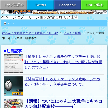
トップに戻る
Twitter
Facebook
LINEで送る
本ページはプロモーションが含まれています
メニュー
にゃんこ大戦争マニアック攻略ガイド TOP
にゃんこ図鑑
にゃんこ大戦
争 キャラ図鑑 暗黒ネコ
■注目記事
【解決】にゃんこ大戦争がアップデート後に起
動しない・起動できない[焦] その解決法が判明
したのでシェア
【随時更新】にゃんチケチャンス攻略 いつや
るか（時間帯）と入手確率について。
【朗報】ついににゃんこ大戦争にもネコ
カン無料配布ｷﾀ━━━━(ﾟ