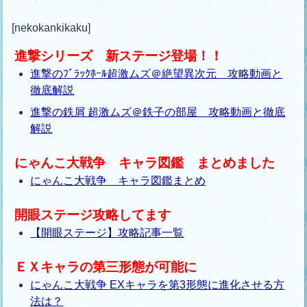
[nekokankikaku]
進撃シリーズ 新ステージ登場！！
進撃のﾌﾞﾗｯｸﾎｰﾙ超激ムズ＠絶望異次元 攻略動画と
徹底解説
進撃の鉄屑 超激ムズ＠鉄子の部屋 攻略動画と徹底
解説
にゃんこ大戦争 キャラ図鑑 まとめました
にゃんこ大戦争 キャラ図鑑まとめ
開眼ステージ攻略してます
【開眼ステージ】攻略記事一覧
ＥＸキャラの第三形態が可能に
にゃんこ大戦争 EXキャラを第3形態に進化させる方
法は？