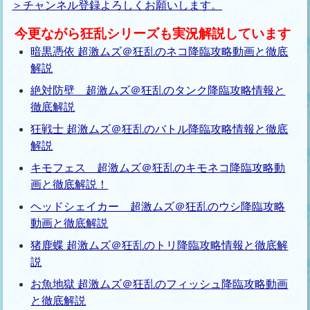
＞チャンネル登録よろしくお願いします。
今更ながら狂乱シリーズも実況解説しています
暗黒憑依 超激ムズ＠狂乱のネコ降臨攻略動画と徹底
解説
絶対防壁 超激ムズ＠狂乱のタンク降臨攻略情報と
徹底解説
狂戦士 超激ムズ＠狂乱のバトル降臨攻略情報と徹底
解説
キモフェス 超激ムズ＠狂乱のキモネコ降臨攻略動
画と徹底解説！
ヘッドシェイカー 超激ムズ＠狂乱のウシ降臨攻略
動画と徹底解説
猪鹿蝶 超激ムズ＠狂乱のトリ降臨攻略情報と徹底解
説
お魚地獄 超激ムズ＠狂乱のフィッシュ降臨攻略動画
と徹底解説