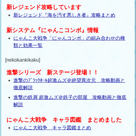
新レジェンド攻略しています
新レジェンド『海を汚す悪しき者』攻略まとめ
新システム『にゃんこコンボ』情報
にゃんこ大戦争「にゃんコンボ」の組み合わせの種
類と効果一覧
[nekokankikaku]
進撃シリーズ 新ステージ登場！！
進撃のﾌﾞﾗｯｸﾎｰﾙ超激ムズ＠絶望異次元 攻略動画と
徹底解説
進撃の鉄屑 超激ムズ＠鉄子の部屋 攻略動画と徹底
解説
にゃんこ大戦争 キャラ図鑑 まとめました
にゃんこ大戦争 キャラ図鑑まとめ