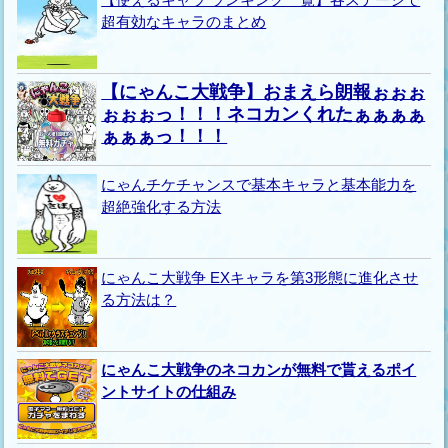
超有効なキャラのまとめ
【にゃんこ大戦争】おまえら朗報ぉぉぉ
ぉぉぉっ！！！ネコカンくれたぁぁぁぁ
ぁぁぁっ！！！
にゃんチケチャンスで基本キャラと基本能力を
超絶強化する方法
にゃんこ大戦争 EXキャラを第3形態に進化させ
る方法は？
にゃんこ大戦争のネコカンが無料で貰えるポイ
ントサイトの仕組み