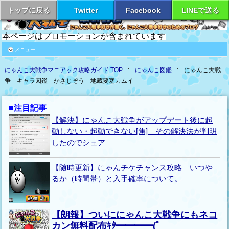
トップに戻る
Twitter
Facebook
LINEで送る
本ページはプロモーションが含まれています
メニュー
にゃんこ大戦争マニアック攻略ガイド TOP
にゃんこ図鑑
にゃんこ大戦
争 キャラ図鑑 かさじぞう 地蔵要塞カムイ
■注目記事
【解決】にゃんこ大戦争がアップデート後に起
動しない・起動できない[焦] その解決法が判明
したのでシェア
【随時更新】にゃんチケチャンス攻略 いつや
るか（時間帯）と入手確率について。
【朗報】ついににゃんこ大戦争にもネコ
カン無料配布ｷﾀ━━━━(ﾟ