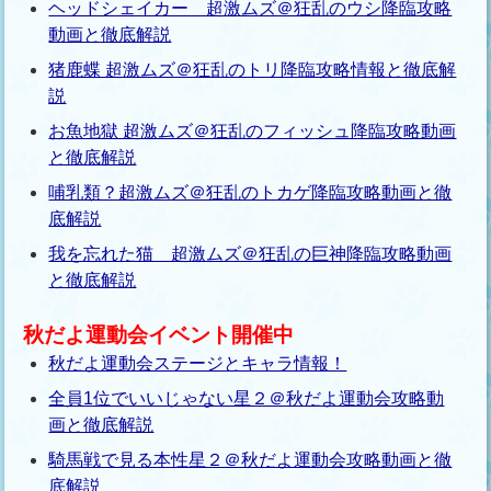
ヘッドシェイカー 超激ムズ＠狂乱のウシ降臨攻略
動画と徹底解説
猪鹿蝶 超激ムズ＠狂乱のトリ降臨攻略情報と徹底解
説
お魚地獄 超激ムズ＠狂乱のフィッシュ降臨攻略動画
と徹底解説
哺乳類？超激ムズ＠狂乱のトカゲ降臨攻略動画と徹
底解説
我を忘れた猫 超激ムズ＠狂乱の巨神降臨攻略動画
と徹底解説
秋だよ運動会イベント開催中
秋だよ運動会ステージとキャラ情報！
全員1位でいいじゃない星２＠秋だよ運動会攻略動
画と徹底解説
騎馬戦で見る本性星２＠秋だよ運動会攻略動画と徹
底解説