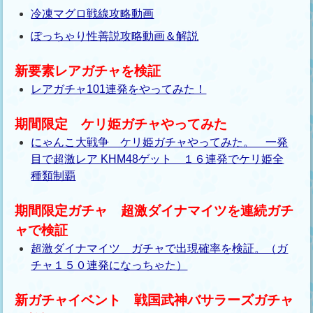
冷凍マグロ戦線攻略動画
ぽっちゃり性善説攻略動画＆解説
新要素レアガチャを検証
レアガチャ101連発をやってみた！
期間限定 ケリ姫ガチャやってみた
にゃんこ大戦争 ケリ姫ガチャやってみた。 一発
目で超激レア KHM48ゲット １６連発でケリ姫全
種類制覇
期間限定ガチャ 超激ダイナマイツを連続ガチ
ャで検証
超激ダイナマイツ ガチャで出現確率を検証。（ガ
チャ１５０連発になっちゃた）
新ガチャイベント 戦国武神バサラーズガチャ