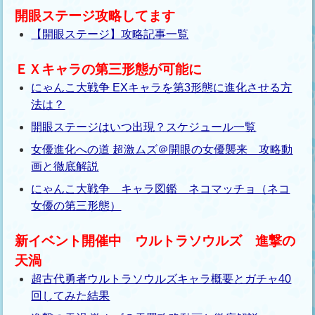
開眼ステージ攻略してます
【開眼ステージ】攻略記事一覧
ＥＸキャラの第三形態が可能に
にゃんこ大戦争 EXキャラを第3形態に進化させる方
法は？
開眼ステージはいつ出現？スケジュール一覧
女優進化への道 超激ムズ＠開眼の女優襲来 攻略動
画と徹底解説
にゃんこ大戦争 キャラ図鑑 ネコマッチョ（ネコ
女優の第三形態）
新イベント開催中 ウルトラソウルズ 進撃の
天渦
超古代勇者ウルトラソウルズキャラ概要とガチャ40
回してみた結果