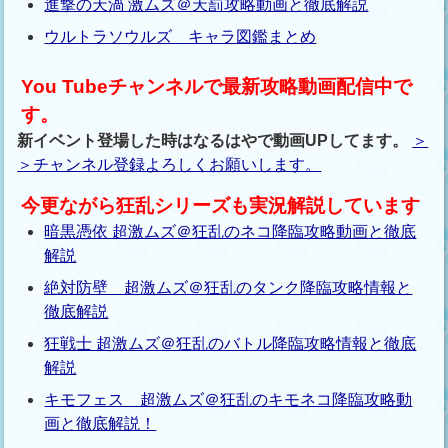
進撃の天渦 激ムズ＠天罰攻略動画と徹底解説
ウルトラソウルズ キャラ図鑑まとめ
You Tubeチャンネルで最新攻略動画配信中で
す。
新イベント登場した時はなるはやで動画UPしてます。
＞
＞チャンネル登録よろしくお願いします。
今更ながら狂乱シリーズも実況解説しています
暗黒憑依 超激ムズ＠狂乱のネコ降臨攻略動画と徹底
解説
絶対防壁 超激ムズ＠狂乱のタンク降臨攻略情報と
徹底解説
狂戦士 超激ムズ＠狂乱のバトル降臨攻略情報と徹底
解説
キモフェス 超激ムズ＠狂乱のキモネコ降臨攻略動
画と徹底解説！