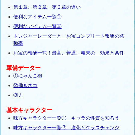
第１章、第２章、第３章の違い
便利なアイテム一覧①
便利なアイテム一覧②
トレジャーレーダーと お宝コンプリート報酬の発
動率
お宝の報酬一覧！最高、普通、粗末の 効果と条件
軍備データー
①にゃんこ砲
②働きネコ
③力
基本キャラクター
味方キャラクター一覧① キャラの性質を知ろう
味方キャラクター一覧② 進化とクラスチェンジ