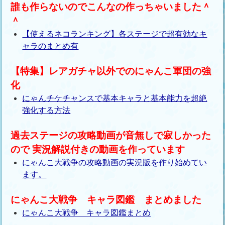
誰も作らないのでこんなの作っちゃいました＾
＾
【使えるネコランキング】各ステージで超有効なキ
ャラのまとめ有
【特集】レアガチャ以外でのにゃんこ軍団の強
化
にゃんチケチャンスで基本キャラと基本能力を超絶
強化する方法
過去ステージの攻略動画が音無しで寂しかった
ので 実況解説付きの動画を作っています
にゃんこ大戦争の攻略動画の実況版を作り始めてい
ます。
にゃんこ大戦争 キャラ図鑑 まとめました
にゃんこ大戦争 キャラ図鑑まとめ