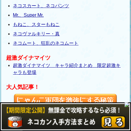
ネコスカート、ネコパンツ
Mr.、Super Mr.
もねこ、スターもねこ
ネコヴァルキリー・真
ネコムート、狂乱のネコムート
超激ダイナマイツ
超激ダイナマイツ キャラ紹介まとめ 限定超激キ
ャラも登場
大人気記事！
このタイミングが絶妙！！ ぶんぶん先生攻略を
動画で解説