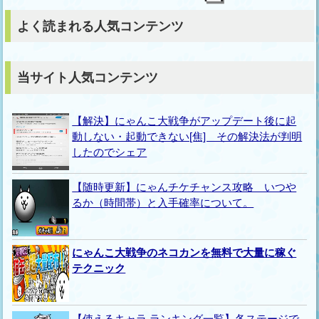
よく読まれる人気コンテンツ
当サイト人気コンテンツ
【解決】にゃんこ大戦争がアップデート後に起
動しない・起動できない[焦] その解決法が判明
したのでシェア
【随時更新】にゃんチケチャンス攻略 いつや
るか（時間帯）と入手確率について。
にゃんこ大戦争のネコカンを無料で大量に稼ぐ
テクニック
【使えるキャラ ランキング一覧】各ステージで