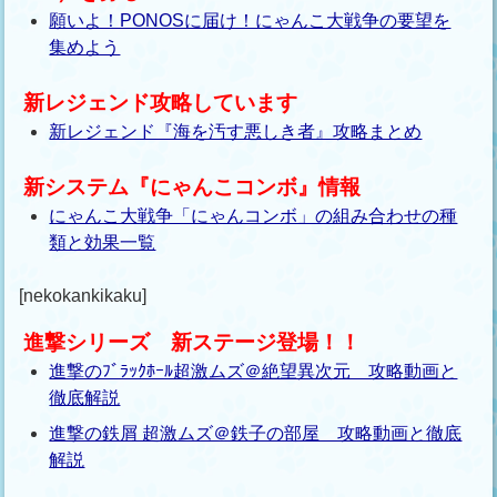
願いよ！PONOSに届け！にゃんこ大戦争の要望を
集めよう
新レジェンド攻略しています
新レジェンド『海を汚す悪しき者』攻略まとめ
新システム『にゃんこコンボ』情報
にゃんこ大戦争「にゃんコンボ」の組み合わせの種
類と効果一覧
[nekokankikaku]
進撃シリーズ 新ステージ登場！！
進撃のﾌﾞﾗｯｸﾎｰﾙ超激ムズ＠絶望異次元 攻略動画と
徹底解説
進撃の鉄屑 超激ムズ＠鉄子の部屋 攻略動画と徹底
解説