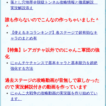
落とし穴地帯＠脱獄トンネル攻略情報と徹底解説
実況解説添え
誰も作らないのでこんなの作っちゃいました＾
＾
【使えるネコランキング】各ステージで超有効なキ
ャラのまとめ有
【特集】レアガチャ以外でのにゃんこ軍団の強
化
にゃんチケチャンスで基本キャラと基本能力を超絶
強化する方法
過去ステージの攻略動画が音無しで寂しかった
ので 実況解説付きの動画を作っています
にゃんこ大戦争の攻略動画の実況版を作り始めてい
ます。