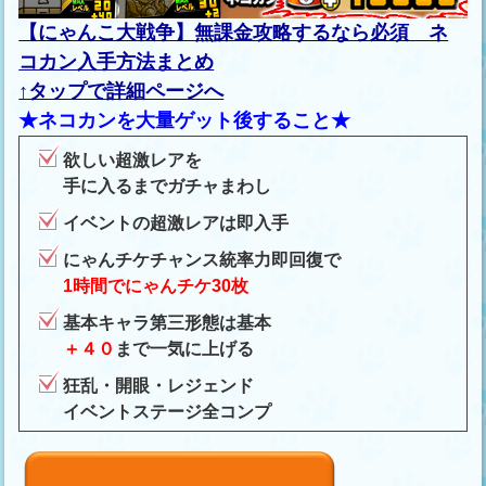
【にゃんこ大戦争】無課金攻略するなら必須 ネ
コカン入手方法まとめ
↑タップで詳細ページへ
★ネコカンを大量ゲット後すること★
欲しい超激レアを
手に入るまでガチャまわし
イベントの超激レアは即入手
にゃんチケチャンス統率力即回復で
1時間でにゃんチケ30枚
基本キャラ第三形態は基本
＋４０
まで一気に上げる
狂乱・開眼・レジェンド
イベントステージ全コンプ