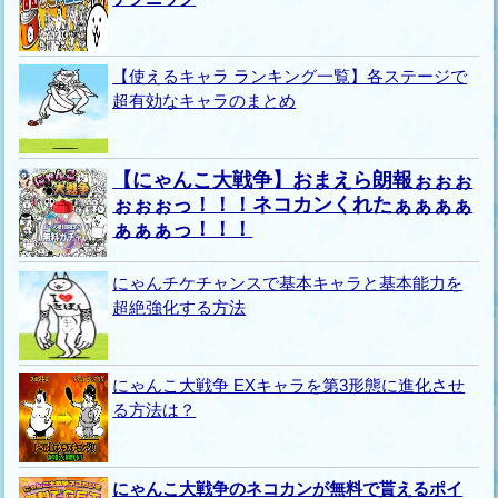
【使えるキャラ ランキング一覧】各ステージで
超有効なキャラのまとめ
【にゃんこ大戦争】おまえら朗報ぉぉぉ
ぉぉぉっ！！！ネコカンくれたぁぁぁぁ
ぁぁぁっ！！！
にゃんチケチャンスで基本キャラと基本能力を
超絶強化する方法
にゃんこ大戦争 EXキャラを第3形態に進化させ
る方法は？
にゃんこ大戦争のネコカンが無料で貰えるポイ