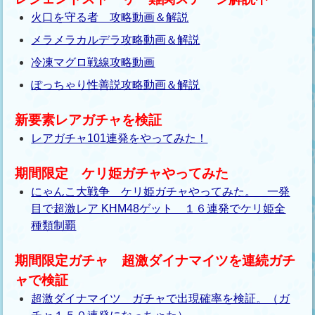
火口を守る者 攻略動画＆解説
メラメラカルデラ攻略動画＆解説
冷凍マグロ戦線攻略動画
ぽっちゃり性善説攻略動画＆解説
新要素レアガチャを検証
レアガチャ101連発をやってみた！
期間限定 ケリ姫ガチャやってみた
にゃんこ大戦争 ケリ姫ガチャやってみた。 一発
目で超激レア KHM48ゲット １６連発でケリ姫全
種類制覇
期間限定ガチャ 超激ダイナマイツを連続ガチ
ャで検証
超激ダイナマイツ ガチャで出現確率を検証。（ガ