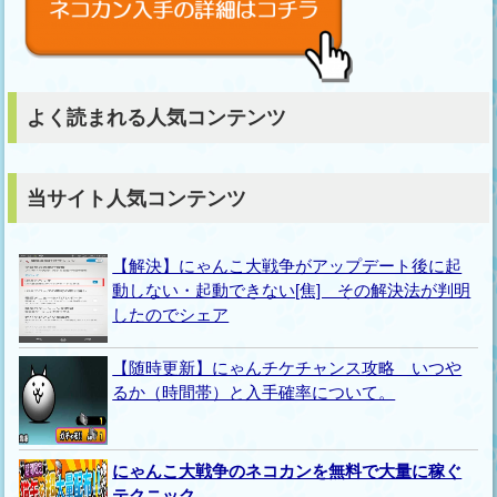
よく読まれる人気コンテンツ
当サイト人気コンテンツ
【解決】にゃんこ大戦争がアップデート後に起
動しない・起動できない[焦] その解決法が判明
したのでシェア
【随時更新】にゃんチケチャンス攻略 いつや
るか（時間帯）と入手確率について。
にゃんこ大戦争のネコカンを無料で大量に稼ぐ
テクニック