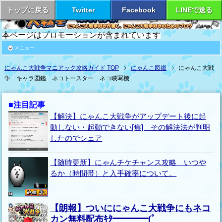
トップに戻る
Twitter
Facebook
LINEで送る
本ページはプロモーションが含まれています
メニュー
にゃんこ大戦争マニアック攻略ガイド TOP
にゃんこ図鑑
にゃんこ大戦
争 キャラ図鑑 ネコトースター ネコ映写機
■注目記事
【解決】にゃんこ大戦争がアップデート後に起
動しない・起動できない[焦] その解決法が判明
したのでシェア
【随時更新】にゃんチケチャンス攻略 いつや
るか（時間帯）と入手確率について。
【朗報】ついににゃんこ大戦争にもネコ
カン無料配布ｷﾀ━━━━(ﾟ