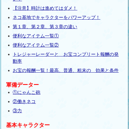
【注意】時計は進めてはダメ！
ネコ基地でキャラクターをパワーアップ！
第１章、第２章、第３章の違い
便利なアイテム一覧①
便利なアイテム一覧②
トレジャーレーダーと お宝コンプリート報酬の発
動率
お宝の報酬一覧！最高、普通、粗末の 効果と条件
軍備データー
①にゃんこ砲
②働きネコ
③力
基本キャラクター