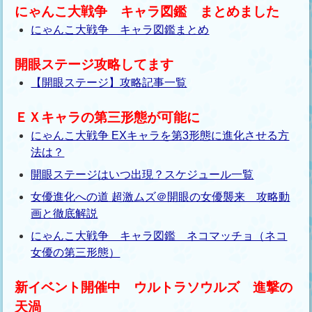
にゃんこ大戦争 キャラ図鑑 まとめました
にゃんこ大戦争 キャラ図鑑まとめ
開眼ステージ攻略してます
【開眼ステージ】攻略記事一覧
ＥＸキャラの第三形態が可能に
にゃんこ大戦争 EXキャラを第3形態に進化させる方
法は？
開眼ステージはいつ出現？スケジュール一覧
女優進化への道 超激ムズ＠開眼の女優襲来 攻略動
画と徹底解説
にゃんこ大戦争 キャラ図鑑 ネコマッチョ（ネコ
女優の第三形態）
新イベント開催中 ウルトラソウルズ 進撃の
天渦