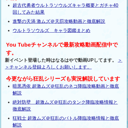
超古代勇者ウルトラソウルズキャラ概要とガチャ40
回してみた結果
進撃の天渦 激ムズ＠天罰攻略動画と徹底解説
ウルトラソウルズ キャラ図鑑まとめ
You Tubeチャンネルで最新攻略動画配信中で
す。
新イベント登場した時はなるはやで動画UPしてます。
＞
＞チャンネル登録よろしくお願いします。
今更ながら狂乱シリーズも実況解説しています
暗黒憑依 超激ムズ＠狂乱のネコ降臨攻略動画と徹底
解説
絶対防壁 超激ムズ＠狂乱のタンク降臨攻略情報と
徹底解説
狂戦士 超激ムズ＠狂乱のバトル降臨攻略情報と徹底
解説