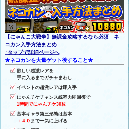
【にゃんこ大戦争】無課金攻略するなら必須 ネ
コカン入手方法まとめ
↑タップで詳細ページへ
★ネコカンを大量ゲット後すること★
欲しい超激レアを
手に入るまでガチャまわし
イベントの超激レアは即入手
にゃんチケチャンス統率力即回復で
1時間でにゃんチケ30枚
基本キャラ第三形態は基本
＋４０
まで一気に上げる