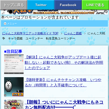
トップに戻る
Twitter
Facebook
LINEで送る
本ページはプロモーションが含まれています
メニュー
にゃんこ大戦争マニアック攻略ガイド TOP
にゃんこ図鑑
にゃんこ大戦
争 キャラ図鑑 ユーリンチー 転生霊鳥ユーリンチー
■注目記事
【解決】にゃんこ大戦争がアップデート後に起
動しない・起動できない[焦] その解決法が判明
したのでシェア
【随時更新】にゃんチケチャンス攻略 いつや
るか（時間帯）と入手確率について。
【朗報】ついににゃんこ大戦争にもネコ
カン無料配布ｷﾀ━━━━(ﾟ