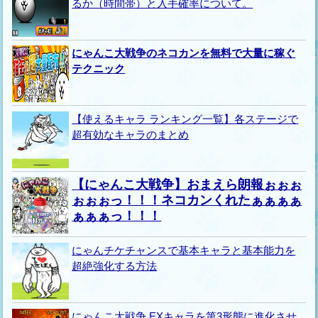
るか（時間帯）と入手確率について。
にゃんこ大戦争のネコカンを無料で大量に稼ぐ
テクニック
【使えるキャラ ランキング一覧】各ステージで
超有効なキャラのまとめ
【にゃんこ大戦争】おまえら朗報ぉぉぉ
ぉぉぉっ！！！ネコカンくれたぁぁぁぁ
ぁぁぁっ！！！
にゃんチケチャンスで基本キャラと基本能力を
超絶強化する方法
にゃんこ大戦争 EXキャラを第3形態に進化させ