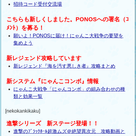
招待コード受付交流場
こちらも新しくしました。PONOSへの署名（ｺ
ﾒﾝﾄ）を募る！
願いよ！PONOSに届け！にゃんこ大戦争の要望を
集めよう
新レジェンド攻略しています
新レジェンド『海を汚す悪しき者』攻略まとめ
新システム『にゃんこコンボ』情報
にゃんこ大戦争「にゃんコンボ」の組み合わせの種
類と効果一覧
[nekokankikaku]
進撃シリーズ 新ステージ登場！！
進撃のﾌﾞﾗｯｸﾎｰﾙ超激ムズ＠絶望異次元 攻略動画と