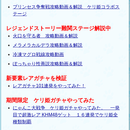
プリンセス争奪戦攻略動画＆解説 ケリ姫コラボス
テージ
レジェンドストーリー難関ステージ解説中
火口を守る者 攻略動画＆解説
メラメラカルデラ攻略動画＆解説
冷凍マグロ戦線攻略動画
ぽっちゃり性善説攻略動画＆解説
新要素レアガチャを検証
レアガチャ101連発をやってみた！
期間限定 ケリ姫ガチャやってみた
にゃんこ大戦争 ケリ姫ガチャやってみた。 一発
目で超激レア KHM48ゲット １６連発でケリ姫全
種類制覇