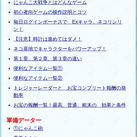
にゃんこ大戦争とはどんなゲーム
初心者向ゲームの操作説明とコツ
毎日ログインボーナスで Exキャラ、ネコリンリ
ン！
【注意】時計は進めてはダメ！
ネコ基地でキャラクターをパワーアップ！
第１章、第２章、第３章の違い
便利なアイテム一覧①
便利なアイテム一覧②
トレジャーレーダーと お宝コンプリート報酬の発
動率
お宝の報酬一覧！最高、普通、粗末の 効果と条件
軍備データー
①にゃんこ砲