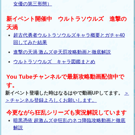
女優の第三形態）
新イベント開催中 ウルトラソウルズ 進撃の
天渦
超古代勇者ウルトラソウルズキャラ概要とガチャ40
回してみた結果
進撃の天渦 激ムズ＠天罰攻略動画と徹底解説
ウルトラソウルズ キャラ図鑑まとめ
You Tubeチャンネルで最新攻略動画配信中で
す。
新イベント登場した時はなるはやで動画UPしてます。
＞
＞チャンネル登録よろしくお願いします。
今更ながら狂乱シリーズも実況解説しています
暗黒憑依 超激ムズ＠狂乱のネコ降臨攻略動画と徹底
解説