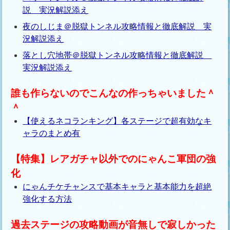
説 実況解説添え
夜のしじま＠脱獄トンネル攻略情報と徹底解説 実
況解説添え
落とし穴地帯＠脱獄トンネル攻略情報と徹底解説
実況解説添え
誰も作らないのでこんなの作っちゃいました＾
＾
【使えるネコランキング】各ステージで超有効なキ
ャラのまとめ有
【特集】レアガチャ以外でのにゃんこ軍団の強
化
にゃんチケチャンスで基本キャラと基本能力を超絶
強化する方法
過去ステージの攻略動画が音無しで寂しかった