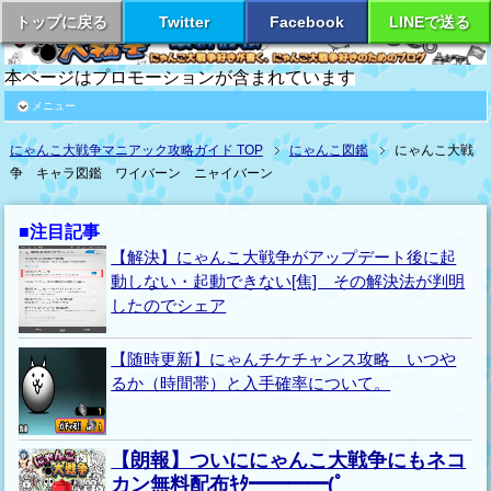
トップに戻る
Twitter
Facebook
LINEで送る
本ページはプロモーションが含まれています
メニュー
にゃんこ大戦争マニアック攻略ガイド TOP
にゃんこ図鑑
にゃんこ大戦
争 キャラ図鑑 ワイバーン ニャイバーン
■注目記事
【解決】にゃんこ大戦争がアップデート後に起
動しない・起動できない[焦] その解決法が判明
したのでシェア
【随時更新】にゃんチケチャンス攻略 いつや
るか（時間帯）と入手確率について。
【朗報】ついににゃんこ大戦争にもネコ
カン無料配布ｷﾀ━━━━(ﾟ