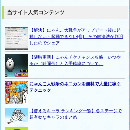
当サイト人気コンテンツ
【解決】にゃんこ大戦争がアップデート後に起
動しない・起動できない[焦] その解決法が判明
したのでシェア
【随時更新】にゃんチケチャンス攻略 いつや
るか（時間帯）と入手確率について。
にゃんこ大戦争のネコカンを無料で大量に稼ぐ
テクニック
【使えるキャラ ランキング一覧】各ステージで
超有効なキャラのまとめ