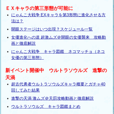
ＥＸキャラの第三形態が可能に
にゃんこ大戦争 EXキャラを第3形態に進化させる方
法は？
開眼ステージはいつ出現？スケジュール一覧
女優進化への道 超激ムズ＠開眼の女優襲来 攻略動
画と徹底解説
にゃんこ大戦争 キャラ図鑑 ネコマッチョ（ネコ
女優の第三形態）
新イベント開催中 ウルトラソウルズ 進撃の
天渦
超古代勇者ウルトラソウルズキャラ概要とガチャ40
回してみた結果
進撃の天渦 激ムズ＠天罰攻略動画と徹底解説
ウルトラソウルズ キャラ図鑑まとめ