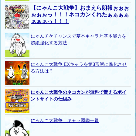
【にゃんこ大戦争】おまえら朗報ぉぉぉ
ぉぉぉっ！！！ネコカンくれたぁぁぁぁ
ぁぁぁっ！！！
にゃんチケチャンスで基本キャラと基本能力を
超絶強化する方法
にゃんこ大戦争 EXキャラを第3形態に進化させ
る方法は？
にゃんこ大戦争のネコカンが無料で貰えるポイ
ントサイトの仕組み
にゃんこ大戦争 キャラ図鑑一覧