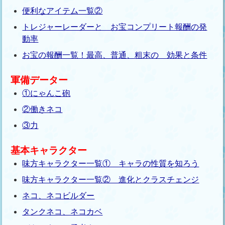
便利なアイテム一覧②
トレジャーレーダーと お宝コンプリート報酬の発
動率
お宝の報酬一覧！最高、普通、粗末の 効果と条件
軍備データー
①にゃんこ砲
②働きネコ
③力
基本キャラクター
味方キャラクター一覧① キャラの性質を知ろう
味方キャラクター一覧② 進化とクラスチェンジ
ネコ、ネコビルダー
タンクネコ、ネコカベ