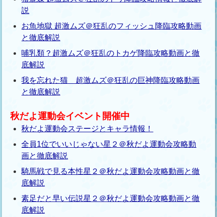
説
お魚地獄 超激ムズ＠狂乱のフィッシュ降臨攻略動画
と徹底解説
哺乳類？超激ムズ＠狂乱のトカゲ降臨攻略動画と徹
底解説
我を忘れた猫 超激ムズ＠狂乱の巨神降臨攻略動画
と徹底解説
秋だよ運動会イベント開催中
秋だよ運動会ステージとキャラ情報！
全員1位でいいじゃない星２＠秋だよ運動会攻略動
画と徹底解説
騎馬戦で見る本性星２＠秋だよ運動会攻略動画と徹
底解説
素足だと早い伝説星２＠秋だよ運動会攻略動画と徹
底解説