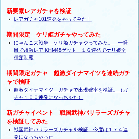
新要素レアガチャを検証
レアガチャ101連発をやってみた！
期間限定 ケリ姫ガチャやってみた
にゃんこ大戦争 ケリ姫ガチャやってみた。 一発
目で超激レア KHM48ゲット １６連発でケリ姫全
種類制覇
期間限定ガチャ 超激ダイナマイツを連続ガチ
ャで検証
超激ダイナマイツ ガチャで出現確率を検証。（ガ
チャ１５０連発になっちゃた）
新ガチャイベント 戦国武神バサラーズガチャ
を検証してみた
戦国武神バサラーズガチャを検証 今度は１７４連
発になっちゃった