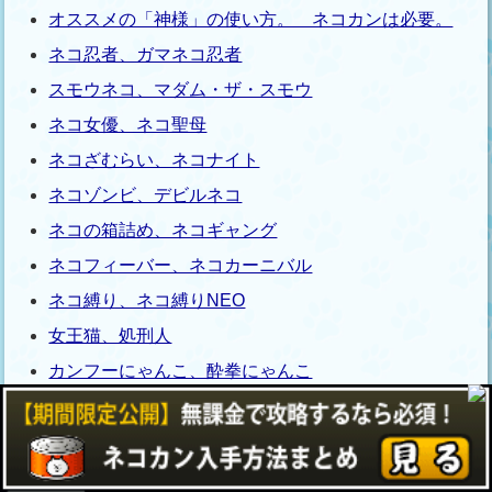
オススメの「神様」の使い方。 ネコカンは必要。
ネコ忍者、ガマネコ忍者
スモウネコ、マダム・ザ・スモウ
ネコ女優、ネコ聖母
ネコざむらい、ネコナイト
ネコゾンビ、デビルネコ
ネコの箱詰め、ネコギャング
ネコフィーバー、ネコカーニバル
ネコ縛り、ネコ縛りNEO
女王猫、処刑人
カンフーにゃんこ、酔拳にゃんこ
ネコリンリン、ネコワイルド
ネコスカート、ネコパンツ
Mr.、Super Mr.