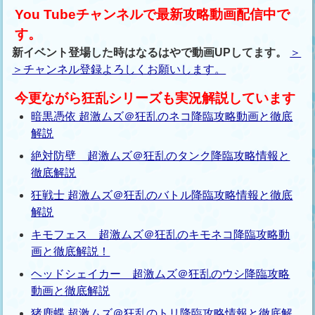
You Tubeチャンネルで最新攻略動画配信中で
す。
新イベント登場した時はなるはやで動画UPしてます。
＞
＞チャンネル登録よろしくお願いします。
今更ながら狂乱シリーズも実況解説しています
暗黒憑依 超激ムズ＠狂乱のネコ降臨攻略動画と徹底
解説
絶対防壁 超激ムズ＠狂乱のタンク降臨攻略情報と
徹底解説
狂戦士 超激ムズ＠狂乱のバトル降臨攻略情報と徹底
解説
キモフェス 超激ムズ＠狂乱のキモネコ降臨攻略動
画と徹底解説！
ヘッドシェイカー 超激ムズ＠狂乱のウシ降臨攻略
動画と徹底解説
猪鹿蝶 超激ムズ＠狂乱のトリ降臨攻略情報と徹底解