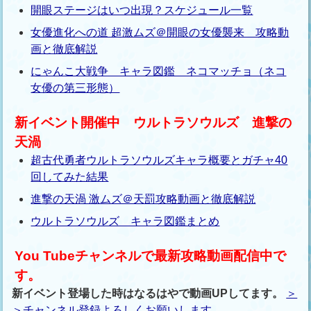
開眼ステージはいつ出現？スケジュール一覧
女優進化への道 超激ムズ＠開眼の女優襲来 攻略動
画と徹底解説
にゃんこ大戦争 キャラ図鑑 ネコマッチョ（ネコ
女優の第三形態）
新イベント開催中 ウルトラソウルズ 進撃の
天渦
超古代勇者ウルトラソウルズキャラ概要とガチャ40
回してみた結果
進撃の天渦 激ムズ＠天罰攻略動画と徹底解説
ウルトラソウルズ キャラ図鑑まとめ
You Tubeチャンネルで最新攻略動画配信中で
す。
新イベント登場した時はなるはやで動画UPしてます。
＞
＞チャンネル登録よろしくお願いします。