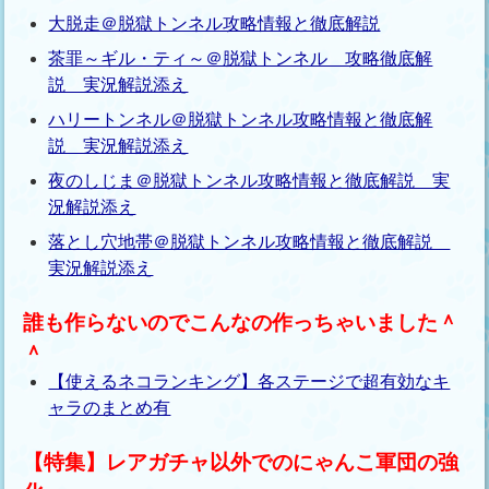
大脱走＠脱獄トンネル攻略情報と徹底解説
茶罪～ギル・ティ～＠脱獄トンネル 攻略徹底解
説 実況解説添え
ハリートンネル＠脱獄トンネル攻略情報と徹底解
説 実況解説添え
夜のしじま＠脱獄トンネル攻略情報と徹底解説 実
況解説添え
落とし穴地帯＠脱獄トンネル攻略情報と徹底解説
実況解説添え
誰も作らないのでこんなの作っちゃいました＾
＾
【使えるネコランキング】各ステージで超有効なキ
ャラのまとめ有
【特集】レアガチャ以外でのにゃんこ軍団の強