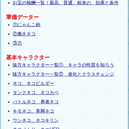
お宝の報酬一覧！最高、普通、粗末の 効果と条件
軍備データー
①にゃんこ砲
②働きネコ
③力
基本キャラクター
味方キャラクター一覧① キャラの性質を知ろう
味方キャラクター一覧② 進化とクラスチェンジ
ネコ、ネコビルダー
タンクネコ、ネコカベ
バトルネコ 勇者ネコ
キモネコ、美脚ネコ
ウシネコ、ネコキリン