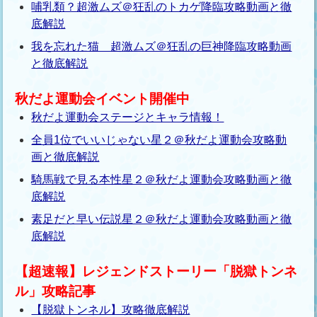
哺乳類？超激ムズ＠狂乱のトカゲ降臨攻略動画と徹
底解説
我を忘れた猫 超激ムズ＠狂乱の巨神降臨攻略動画
と徹底解説
秋だよ運動会イベント開催中
秋だよ運動会ステージとキャラ情報！
全員1位でいいじゃない星２＠秋だよ運動会攻略動
画と徹底解説
騎馬戦で見る本性星２＠秋だよ運動会攻略動画と徹
底解説
素足だと早い伝説星２＠秋だよ運動会攻略動画と徹
底解説
【超速報】レジェンドストーリー「脱獄トンネ
ル」攻略記事
【脱獄トンネル】攻略徹底解説