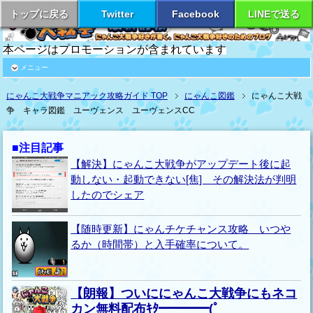
トップに戻る
Twitter
Facebook
LINEで送る
本ページはプロモーションが含まれています
メニュー
にゃんこ大戦争マニアック攻略ガイド TOP
にゃんこ図鑑
にゃんこ大戦
争 キャラ図鑑 ユーヴェンス ユーヴェンスCC
■注目記事
【解決】にゃんこ大戦争がアップデート後に起
動しない・起動できない[焦] その解決法が判明
したのでシェア
【随時更新】にゃんチケチャンス攻略 いつや
るか（時間帯）と入手確率について。
【朗報】ついににゃんこ大戦争にもネコ
カン無料配布ｷﾀ━━━━(ﾟ