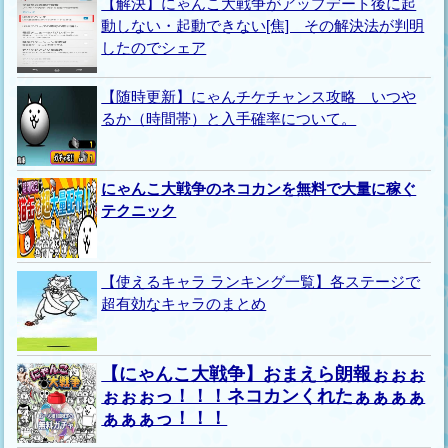
【解決】にゃんこ大戦争がアップデート後に起
動しない・起動できない[焦] その解決法が判明
したのでシェア
【随時更新】にゃんチケチャンス攻略 いつや
るか（時間帯）と入手確率について。
にゃんこ大戦争のネコカンを無料で大量に稼ぐ
テクニック
【使えるキャラ ランキング一覧】各ステージで
超有効なキャラのまとめ
【にゃんこ大戦争】おまえら朗報ぉぉぉ
ぉぉぉっ！！！ネコカンくれたぁぁぁぁ
ぁぁぁっ！！！