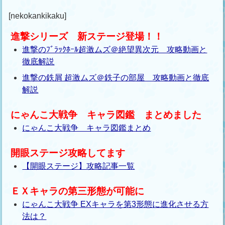
[nekokankikaku]
進撃シリーズ 新ステージ登場！！
進撃のﾌﾞﾗｯｸﾎｰﾙ超激ムズ＠絶望異次元 攻略動画と
徹底解説
進撃の鉄屑 超激ムズ＠鉄子の部屋 攻略動画と徹底
解説
にゃんこ大戦争 キャラ図鑑 まとめました
にゃんこ大戦争 キャラ図鑑まとめ
開眼ステージ攻略してます
【開眼ステージ】攻略記事一覧
ＥＸキャラの第三形態が可能に
にゃんこ大戦争 EXキャラを第3形態に進化させる方
法は？