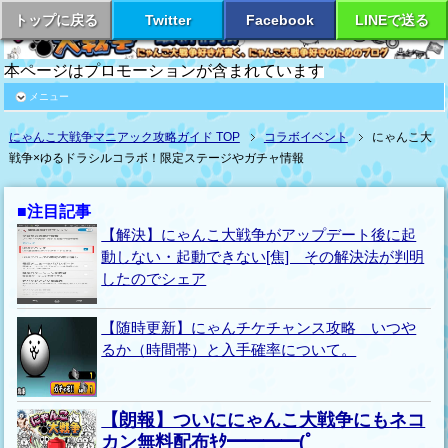
トップに戻る
Twitter
Facebook
LINEで送る
本ページはプロモーションが含まれています
メニュー
にゃんこ大戦争マニアック攻略ガイド TOP
コラボイベント
にゃんこ大
戦争×ゆるドラシルコラボ！限定ステージやガチャ情報
■注目記事
【解決】にゃんこ大戦争がアップデート後に起
動しない・起動できない[焦] その解決法が判明
したのでシェア
【随時更新】にゃんチケチャンス攻略 いつや
るか（時間帯）と入手確率について。
【朗報】ついににゃんこ大戦争にもネコ
カン無料配布ｷﾀ━━━━(ﾟ