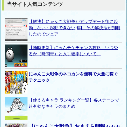
当サイト人気コンテンツ
【解決】にゃんこ大戦争がアップデート後に起
動しない・起動できない[焦] その解決法が判明
したのでシェア
【随時更新】にゃんチケチャンス攻略 いつや
るか（時間帯）と入手確率について。
にゃんこ大戦争のネコカンを無料で大量に稼ぐ
テクニック
【使えるキャラ ランキング一覧】各ステージで
超有効なキャラのまとめ
【にゃんこ大戦争】おまえら朗報ぉぉぉ