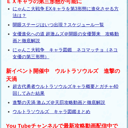
ＥＸキャラの第三形態が可能に
にゃんこ大戦争 EXキャラを第3形態に進化させる方
法は？
開眼ステージはいつ出現？スケジュール一覧
女優進化への道 超激ムズ＠開眼の女優襲来 攻略動
画と徹底解説
にゃんこ大戦争 キャラ図鑑 ネコマッチョ（ネコ
女優の第三形態）
新イベント開催中 ウルトラソウルズ 進撃の
天渦
超古代勇者ウルトラソウルズキャラ概要とガチャ40
回してみた結果
進撃の天渦 激ムズ＠天罰攻略動画と徹底解説
ウルトラソウルズ キャラ図鑑まとめ
You Tubeチャンネルで最新攻略動画配信中で