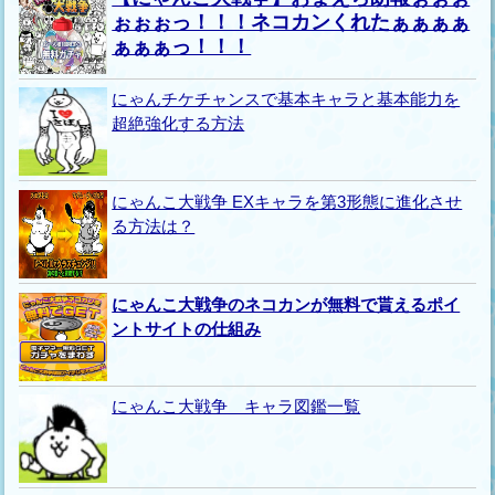
ぉぉぉっ！！！ネコカンくれたぁぁぁぁ
ぁぁぁっ！！！
にゃんチケチャンスで基本キャラと基本能力を
超絶強化する方法
にゃんこ大戦争 EXキャラを第3形態に進化させ
る方法は？
にゃんこ大戦争のネコカンが無料で貰えるポイ
ントサイトの仕組み
にゃんこ大戦争 キャラ図鑑一覧