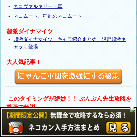
ネコヴァルキリー・真
ネコムート、狂乱のネコムート
超激ダイナマイツ
超激ダイナマイツ キャラ紹介まとめ 限定超激キ
ャラも登場
大人気記事！
このタイミングが絶妙！！ ぶんぶん先生攻略を
動画で解説
にゃんこ大戦争 ぶんぶん先生の攻略を動画で解説
気になるにゃんこキャラグッズ特集