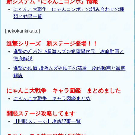
新システム『にゃんこコンボ』情報
にゃんこ大戦争「にゃんコンボ」の組み合わせの種
類と効果一覧
[nekokankikaku]
進撃シリーズ 新ステージ登場！！
進撃のﾌﾞﾗｯｸﾎｰﾙ超激ムズ＠絶望異次元 攻略動画と
徹底解説
進撃の鉄屑 超激ムズ＠鉄子の部屋 攻略動画と徹底
解説
にゃんこ大戦争 キャラ図鑑 まとめました
にゃんこ大戦争 キャラ図鑑まとめ
開眼ステージ攻略してます
【開眼ステージ】攻略記事一覧