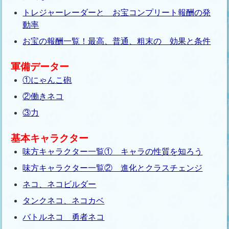
トレジャーレーダーと お宝コンプリート報酬の発
動率
お宝の報酬一覧！最高、普通、粗末の 効果と条件
軍備データー
①にゃんこ砲
②働きネコ
③力
基本キャラクター
味方キャラクター一覧① キャラの性質を知ろう
味方キャラクター一覧② 進化とクラスチェンジ
ネコ、ネコビルダー
タンクネコ、ネコカベ
バトルネコ 勇者ネコ