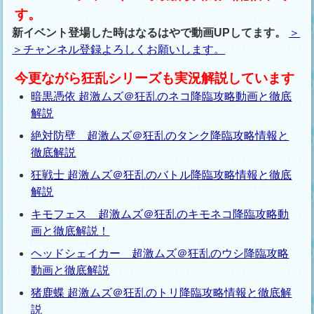
す。
新イベント登場した時はなるはやで動画UPしてます。
＞
＞チャンネル登録よろしくお願いします。
今更ながら狂乱シリーズも実況解説しています
暗黒憑依 超激ムズ＠狂乱のネコ降臨攻略動画と徹底
解説
絶対防壁 超激ムズ＠狂乱のタンク降臨攻略情報と
徹底解説
狂戦士 超激ムズ＠狂乱のバトル降臨攻略情報と徹底
解説
キモフェス 超激ムズ＠狂乱のキモネコ降臨攻略動
画と徹底解説！
ヘッドシェイカー 超激ムズ＠狂乱のウシ降臨攻略
動画と徹底解説
猪鹿蝶 超激ムズ＠狂乱のトリ降臨攻略情報と徹底解
説