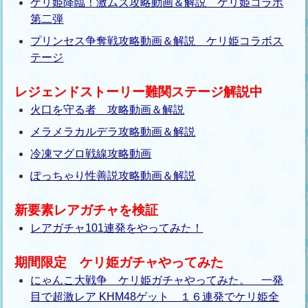
ケリ姫降臨！激ムズ攻略動画＆解説 ケリ姫コラボ
第二弾
プリンセス争奪戦攻略動画＆解説 ケリ姫コラボス
テージ
レジェンドストーリー難関ステージ解説中
火口を守る者 攻略動画＆解説
メラメラカルデラ攻略動画＆解説
冷凍マグロ戦線攻略動画
ぽっちゃり性善説攻略動画＆解説
新要素レアガチャを検証
レアガチャ101連発をやってみた！
期間限定 ケリ姫ガチャやってみた
にゃんこ大戦争 ケリ姫ガチャやってみた。 一発
目で超激レア KHM48ゲット １６連発でケリ姫全