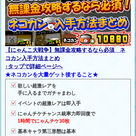
【にゃんこ大戦争】無課金攻略するなら必須 ネ
コカン入手方法まとめ
↑タップで詳細ページへ
★ネコカンを大量ゲット後すること★
欲しい超激レアを
手に入るまでガチャまわし
イベントの超激レアは即入手
にゃんチケチャンス統率力即回復で
1時間でにゃんチケ30枚
基本キャラ第三形態は基本