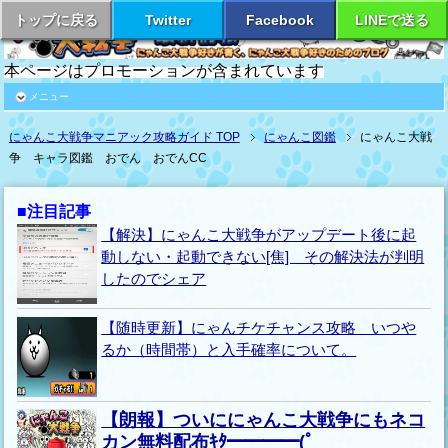
トップに戻る
Twitter
Facebook
LINEで送る
本ページはプロモーションが含まれています
メニュー
にゃんこ大戦争マニアック攻略ガイド TOP
にゃんこ図鑑
にゃんこ大戦
争 キャラ図鑑 おでん おでんCC
■注目記事
【解決】にゃんこ大戦争がアップデート後に起
動しない・起動できない[焦] その解決法が判明
したのでシェア
【随時更新】にゃんチケチャンス攻略 いつや
るか（時間帯）と入手確率について。
【朗報】ついににゃんこ大戦争にもネコ
カン無料配布ｷﾀ━━━━(ﾟ