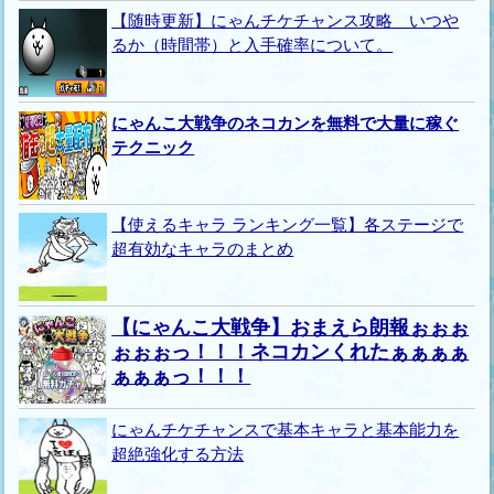
【随時更新】にゃんチケチャンス攻略 いつや
るか（時間帯）と入手確率について。
にゃんこ大戦争のネコカンを無料で大量に稼ぐ
テクニック
【使えるキャラ ランキング一覧】各ステージで
超有効なキャラのまとめ
【にゃんこ大戦争】おまえら朗報ぉぉぉ
ぉぉぉっ！！！ネコカンくれたぁぁぁぁ
ぁぁぁっ！！！
にゃんチケチャンスで基本キャラと基本能力を
超絶強化する方法