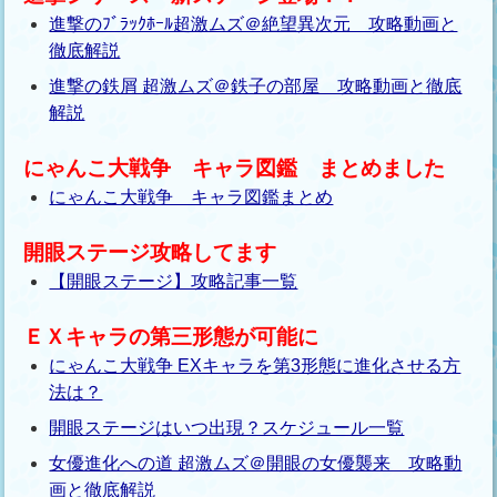
進撃のﾌﾞﾗｯｸﾎｰﾙ超激ムズ＠絶望異次元 攻略動画と
徹底解説
進撃の鉄屑 超激ムズ＠鉄子の部屋 攻略動画と徹底
解説
にゃんこ大戦争 キャラ図鑑 まとめました
にゃんこ大戦争 キャラ図鑑まとめ
開眼ステージ攻略してます
【開眼ステージ】攻略記事一覧
ＥＸキャラの第三形態が可能に
にゃんこ大戦争 EXキャラを第3形態に進化させる方
法は？
開眼ステージはいつ出現？スケジュール一覧
女優進化への道 超激ムズ＠開眼の女優襲来 攻略動
画と徹底解説