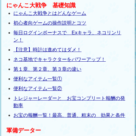
にゃんこ大戦争 基礎知識
にゃんこ大戦争とはどんなゲーム
初心者向ゲームの操作説明とコツ
毎日ログインボーナスで Exキャラ、ネコリンリ
ン！
【注意】時計は進めてはダメ！
ネコ基地でキャラクターをパワーアップ！
第１章、第２章、第３章の違い
便利なアイテム一覧①
便利なアイテム一覧②
トレジャーレーダーと お宝コンプリート報酬の発
動率
お宝の報酬一覧！最高、普通、粗末の 効果と条件
軍備データー