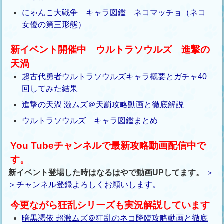
にゃんこ大戦争 キャラ図鑑 ネコマッチョ（ネコ
女優の第三形態）
新イベント開催中 ウルトラソウルズ 進撃の
天渦
超古代勇者ウルトラソウルズキャラ概要とガチャ40
回してみた結果
進撃の天渦 激ムズ＠天罰攻略動画と徹底解説
ウルトラソウルズ キャラ図鑑まとめ
You Tubeチャンネルで最新攻略動画配信中で
す。
新イベント登場した時はなるはやで動画UPしてます。
＞
＞チャンネル登録よろしくお願いします。
今更ながら狂乱シリーズも実況解説しています
暗黒憑依 超激ムズ＠狂乱のネコ降臨攻略動画と徹底