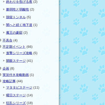
終わりを告げる夜
(2)
脆弱性と弱酸性
(2)
脱獄トンネル
(5)
闇へと続く地下道
(1)
魔王の豪邸
(2)
不具合
(4)
不定期イベント
(66)
進撃シリーズ攻略
(5)
開眼ステージ
(41)
企画
(8)
実況付き攻略動画
(1)
攻略記事
(44)
マタタビステージ
(11)
曜日ステージ
(14)
狂乱シリーズ
(18)