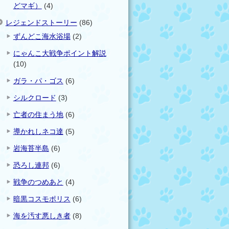
どマギ）
(4)
レジェンドストーリー
(86)
ずんどこ海水浴場
(2)
にゃんこ大戦争ポイント解説
(10)
ガラ・パ・ゴス
(6)
シルクロード
(3)
亡者の住まう地
(6)
導かれしネコ達
(5)
岩海苔半島
(6)
恐ろし連邦
(6)
戦争のつめあと
(4)
暗黒コスモポリス
(6)
海を汚す悪しき者
(8)