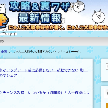
れています
用投
企画
にゃんこ大戦争のLINEアカウントで「ネコトーーク」
争がアップデート後に起動しない・起動できない[焦]
のでシェア
ケチャンス攻略 いつやるか（時間帯）と入手確率につ