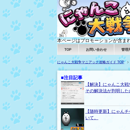
本ページはプロモーションが含ま
TOP
お問い合わせ
管理
にゃんこ大戦争マニアック攻略ガイド TOP
■注目記事
【解決】にゃんこ大戦
その解決法が判明した
【随時更新】にゃんチ
いて。