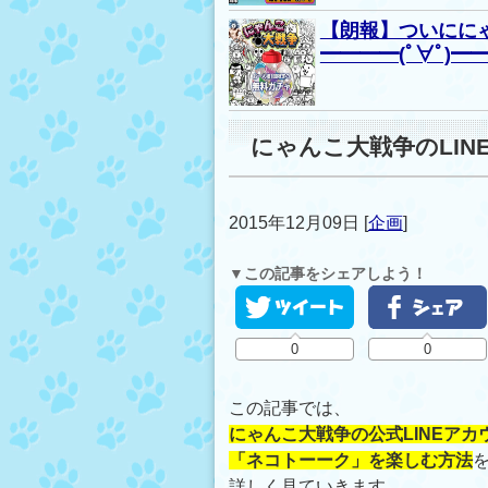
【朗報】ついにに
━━━━(ﾟ∀ﾟ)━━
にゃんこ大戦争のLI
2015年12月09日
[
企画
]
▼この記事をシェアしよう！
0
0
この記事では、
にゃんこ大戦争の公式LINEアカ
「ネコトーーク」を楽しむ方法
詳しく見ていきます。