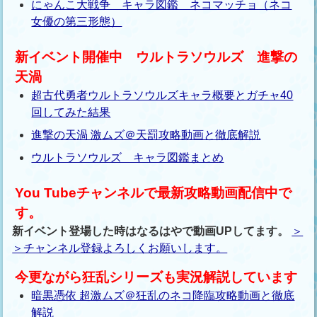
にゃんこ大戦争 キャラ図鑑 ネコマッチョ（ネコ
女優の第三形態）
新イベント開催中 ウルトラソウルズ 進撃の
天渦
超古代勇者ウルトラソウルズキャラ概要とガチャ40
回してみた結果
進撃の天渦 激ムズ＠天罰攻略動画と徹底解説
ウルトラソウルズ キャラ図鑑まとめ
You Tubeチャンネルで最新攻略動画配信中で
す。
新イベント登場した時はなるはやで動画UPしてます。
＞
＞チャンネル登録よろしくお願いします。
今更ながら狂乱シリーズも実況解説しています
暗黒憑依 超激ムズ＠狂乱のネコ降臨攻略動画と徹底
解説