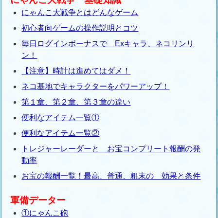
にゃんこ大戦争とはどんなゲーム
初心者向ゲームの操作説明とコツ
毎日ログインボーナスで Exキャラ、ネコリンリ
ン！
【注意】時計は進めてはダメ！
ネコ基地でキャラクターをパワーアップ！
第１章、第２章、第３章の違い
便利なアイテム一覧①
便利なアイテム一覧②
トレジャーレーダーと お宝コンプリート報酬の発
動率
お宝の報酬一覧！最高、普通、粗末の 効果と条件
軍備データー
①にゃんこ砲