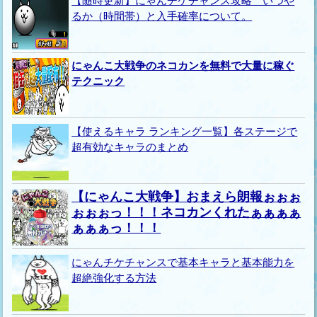
【随時更新】にゃんチケチャンス攻略 いつや
るか（時間帯）と入手確率について。
にゃんこ大戦争のネコカンを無料で大量に稼ぐ
テクニック
【使えるキャラ ランキング一覧】各ステージで
超有効なキャラのまとめ
【にゃんこ大戦争】おまえら朗報ぉぉぉ
ぉぉぉっ！！！ネコカンくれたぁぁぁぁ
ぁぁぁっ！！！
にゃんチケチャンスで基本キャラと基本能力を
超絶強化する方法