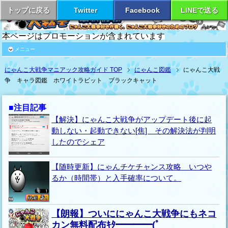
トップに戻る
Twitter
Facebook
LINEで送る
本ページはプロモーションが含まれています
メニュー
にゃんこ大戦争マニアック攻略ガイド TOP
にゃんこ図鑑
にゃんこ大戦
争 キャラ図鑑 ホワイトラビット ブラックキャット
■注目記事
【解決】にゃんこ大戦争がアップデート後に起
動しない・起動できない[焦] その解決法が判明
したのでシェア
【随時更新】にゃんチケチャンス攻略 いつや
るか（時間帯）と入手確率について。
【朗報】ついににゃんこ大戦争にもネコ
カン無料配布ｷﾀ━━━━(ﾟ