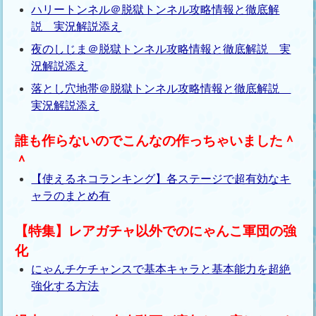
ハリートンネル＠脱獄トンネル攻略情報と徹底解
説 実況解説添え
夜のしじま＠脱獄トンネル攻略情報と徹底解説 実
況解説添え
落とし穴地帯＠脱獄トンネル攻略情報と徹底解説
実況解説添え
誰も作らないのでこんなの作っちゃいました＾
＾
【使えるネコランキング】各ステージで超有効なキ
ャラのまとめ有
【特集】レアガチャ以外でのにゃんこ軍団の強
化
にゃんチケチャンスで基本キャラと基本能力を超絶
強化する方法