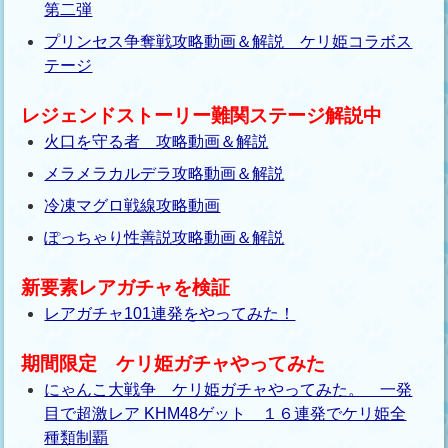
第二弾
プリンセス争奪戦攻略動画＆解説 ケリ姫コラボス
テージ
レジェンドストーリー難関ステージ解説中
火口を守る者 攻略動画＆解説
メラメラカルデラ攻略動画＆解説
冷凍マグロ戦線攻略動画
ぽっちゃり性善説攻略動画＆解説
新要素レアガチャを検証
レアガチャ101連発をやってみた！
期間限定 ケリ姫ガチャやってみた
にゃんこ大戦争 ケリ姫ガチャやってみた。 一発
目で超激レア KHM48ゲット １６連発でケリ姫全
種類制覇