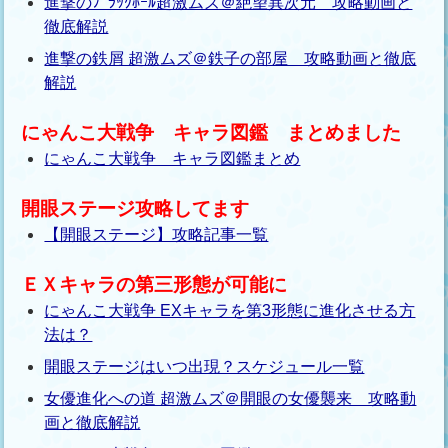
進撃のﾌﾞﾗｯｸﾎｰﾙ超激ムズ＠絶望異次元 攻略動画と
徹底解説
進撃の鉄屑 超激ムズ＠鉄子の部屋 攻略動画と徹底
解説
にゃんこ大戦争 キャラ図鑑 まとめました
にゃんこ大戦争 キャラ図鑑まとめ
開眼ステージ攻略してます
【開眼ステージ】攻略記事一覧
ＥＸキャラの第三形態が可能に
にゃんこ大戦争 EXキャラを第3形態に進化させる方
法は？
開眼ステージはいつ出現？スケジュール一覧
女優進化への道 超激ムズ＠開眼の女優襲来 攻略動
画と徹底解説