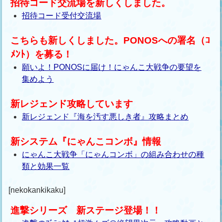
招待コード交流場を新しくしました。
招待コード受付交流場
こちらも新しくしました。PONOSへの署名（ｺ
ﾒﾝﾄ）を募る！
願いよ！PONOSに届け！にゃんこ大戦争の要望を
集めよう
新レジェンド攻略しています
新レジェンド『海を汚す悪しき者』攻略まとめ
新システム『にゃんこコンボ』情報
にゃんこ大戦争「にゃんコンボ」の組み合わせの種
類と効果一覧
[nekokankikaku]
進撃シリーズ 新ステージ登場！！