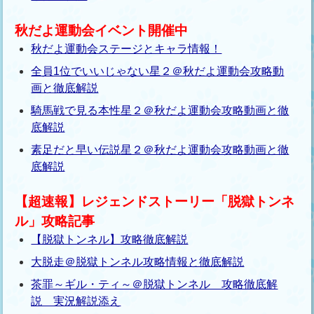
秋だよ運動会イベント開催中
秋だよ運動会ステージとキャラ情報！
全員1位でいいじゃない星２＠秋だよ運動会攻略動
画と徹底解説
騎馬戦で見る本性星２＠秋だよ運動会攻略動画と徹
底解説
素足だと早い伝説星２＠秋だよ運動会攻略動画と徹
底解説
【超速報】レジェンドストーリー「脱獄トンネ
ル」攻略記事
【脱獄トンネル】攻略徹底解説
大脱走＠脱獄トンネル攻略情報と徹底解説
茶罪～ギル・ティ～＠脱獄トンネル 攻略徹底解
説 実況解説添え