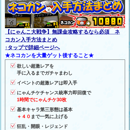
【にゃんこ大戦争】無課金攻略するなら必須 ネ
コカン入手方法まとめ
↑タップで詳細ページへ
★ネコカンを大量ゲット後すること★
欲しい超激レアを
手に入るまでガチャまわし
イベントの超激レアは即入手
にゃんチケチャンス統率力即回復で
1時間でにゃんチケ30枚
基本キャラ第三形態は基本
＋４０
まで一気に上げる
狂乱・開眼・レジェンド