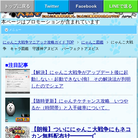
トップに戻る
Twitter
Facebook
LINEで送る
本ページはプロモーションが含まれています
メニュー
にゃんこ大戦争マニアック攻略ガイド TOP
にゃんこ図鑑
にゃんこ大戦
争 キャラ図鑑 守護神アヌビス パーフェクトアヌビス
■注目記事
【解決】にゃんこ大戦争がアップデート後に起
動しない・起動できない[焦] その解決法が判明
したのでシェア
【随時更新】にゃんチケチャンス攻略 いつや
るか（時間帯）と入手確率について。
【朗報】ついににゃんこ大戦争にもネコ
カン無料配布ｷﾀ━━━━(ﾟ