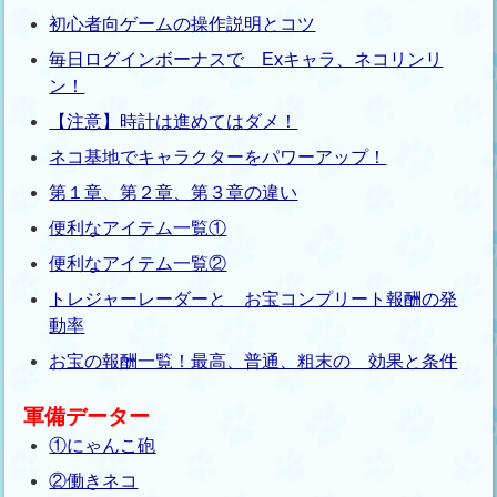
初心者向ゲームの操作説明とコツ
毎日ログインボーナスで Exキャラ、ネコリンリ
ン！
【注意】時計は進めてはダメ！
ネコ基地でキャラクターをパワーアップ！
第１章、第２章、第３章の違い
便利なアイテム一覧①
便利なアイテム一覧②
トレジャーレーダーと お宝コンプリート報酬の発
動率
お宝の報酬一覧！最高、普通、粗末の 効果と条件
軍備データー
①にゃんこ砲
②働きネコ