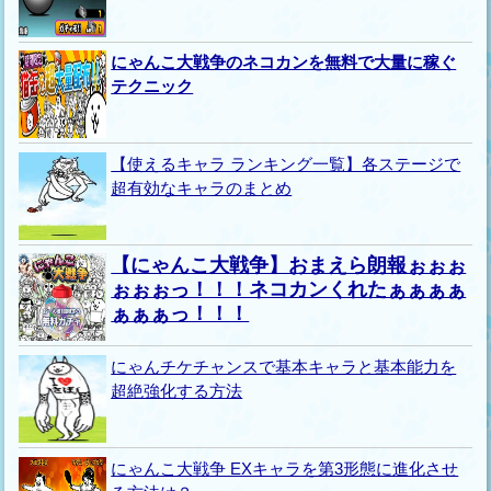
にゃんこ大戦争のネコカンを無料で大量に稼ぐ
テクニック
【使えるキャラ ランキング一覧】各ステージで
超有効なキャラのまとめ
【にゃんこ大戦争】おまえら朗報ぉぉぉ
ぉぉぉっ！！！ネコカンくれたぁぁぁぁ
ぁぁぁっ！！！
にゃんチケチャンスで基本キャラと基本能力を
超絶強化する方法
にゃんこ大戦争 EXキャラを第3形態に進化させ