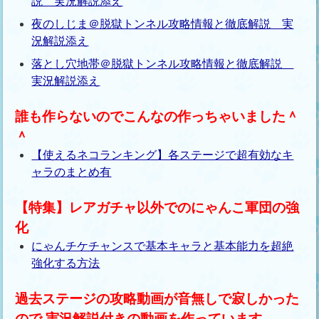
説 実況解説添え
夜のしじま＠脱獄トンネル攻略情報と徹底解説 実
況解説添え
落とし穴地帯＠脱獄トンネル攻略情報と徹底解説
実況解説添え
誰も作らないのでこんなの作っちゃいました＾
＾
【使えるネコランキング】各ステージで超有効なキ
ャラのまとめ有
【特集】レアガチャ以外でのにゃんこ軍団の強
化
にゃんチケチャンスで基本キャラと基本能力を超絶
強化する方法
過去ステージの攻略動画が音無しで寂しかった
ので 実況解説付きの動画を作っています