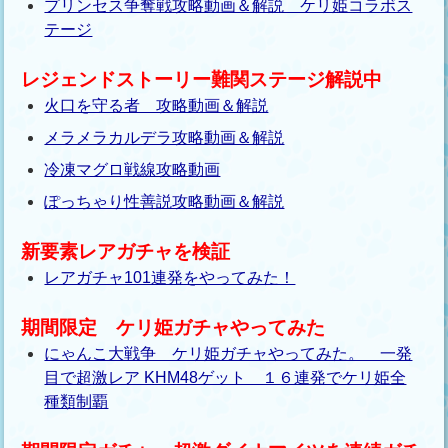
プリンセス争奪戦攻略動画＆解説 ケリ姫コラボス
テージ
レジェンドストーリー難関ステージ解説中
火口を守る者 攻略動画＆解説
メラメラカルデラ攻略動画＆解説
冷凍マグロ戦線攻略動画
ぽっちゃり性善説攻略動画＆解説
新要素レアガチャを検証
レアガチャ101連発をやってみた！
期間限定 ケリ姫ガチャやってみた
にゃんこ大戦争 ケリ姫ガチャやってみた。 一発
目で超激レア KHM48ゲット １６連発でケリ姫全
種類制覇