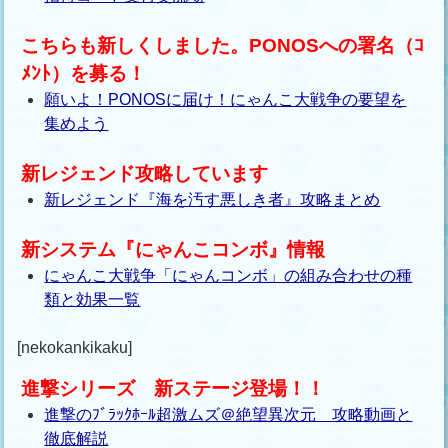
こちらも新しくしました。PONOSへの署名（ｺ
ﾒﾝﾄ）を募る！
願いよ！PONOSに届け！にゃんこ大戦争の要望を
集めよう
新レジェンド攻略しています
新レジェンド『海を汚す悪しき者』攻略まとめ
新システム『にゃんこコンボ』情報
にゃんこ大戦争「にゃんコンボ」の組み合わせの種
類と効果一覧
[nekokankikaku]
進撃シリーズ 新ステージ登場！！
進撃のﾌﾞﾗｯｸﾎｰﾙ超激ムズ＠絶望異次元 攻略動画と
徹底解説