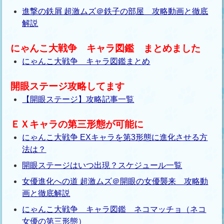
進撃の鉄屑 超激ムズ＠鉄子の部屋 攻略動画と徹底
解説
にゃんこ大戦争 キャラ図鑑 まとめました
にゃんこ大戦争 キャラ図鑑まとめ
開眼ステージ攻略してます
【開眼ステージ】攻略記事一覧
ＥＸキャラの第三形態が可能に
にゃんこ大戦争 EXキャラを第3形態に進化させる方
法は？
開眼ステージはいつ出現？スケジュール一覧
女優進化への道 超激ムズ＠開眼の女優襲来 攻略動
画と徹底解説
にゃんこ大戦争 キャラ図鑑 ネコマッチョ（ネコ
女優の第三形態）