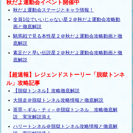
秋だよ運動会イベント開催中
秋だよ運動会ステージとキャラ情報！
全員1位でいいじゃない星２＠秋だよ運動会攻略動
画と徹底解説
騎馬戦で見る本性星２＠秋だよ運動会攻略動画と徹
底解説
素足だと早い伝説星２＠秋だよ運動会攻略動画と徹
底解説
【超速報】レジェンドストーリー「脱獄トンネ
ル」攻略記事
【脱獄トンネル】攻略徹底解説
大脱走＠脱獄トンネル攻略情報と徹底解説
茶罪～ギル・ティ～＠脱獄トンネル 攻略徹底解
説 実況解説添え
ハリートンネル＠脱獄トンネル攻略情報と徹底解