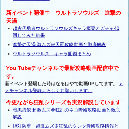
新イベント開催中 ウルトラソウルズ 進撃の
天渦
超古代勇者ウルトラソウルズキャラ概要とガチャ40
回してみた結果
進撃の天渦 激ムズ＠天罰攻略動画と徹底解説
ウルトラソウルズ キャラ図鑑まとめ
You Tubeチャンネルで最新攻略動画配信中で
す。
新イベント登場した時はなるはやで動画UPしてます。
＞
＞チャンネル登録よろしくお願いします。
今更ながら狂乱シリーズも実況解説しています
暗黒憑依 超激ムズ＠狂乱のネコ降臨攻略動画と徹底
解説
絶対防壁 超激ムズ＠狂乱のタンク降臨攻略情報と