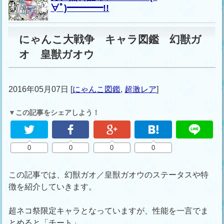
∀ﾟ)━━━━!!
にゃんこ大戦争 キャラ図鑑 幻獣ガ
オ 皇獣ガオウ
2016年05月07日
[
にゃんこ図鑑
,
超激レア
]
▼この記事をシェアしよう！
0
0
0
0
この記事では、幻獣ガオ／皇獣ガオウのステータスや特
徴を紹介していきます。
超ネコ祭限定キャラとなっていますが、性能を一言でま
とめると「チート」