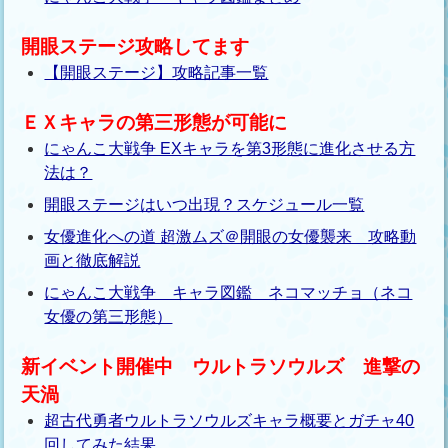
開眼ステージ攻略してます
【開眼ステージ】攻略記事一覧
ＥＸキャラの第三形態が可能に
にゃんこ大戦争 EXキャラを第3形態に進化させる方
法は？
開眼ステージはいつ出現？スケジュール一覧
女優進化への道 超激ムズ＠開眼の女優襲来 攻略動
画と徹底解説
にゃんこ大戦争 キャラ図鑑 ネコマッチョ（ネコ
女優の第三形態）
新イベント開催中 ウルトラソウルズ 進撃の
天渦
超古代勇者ウルトラソウルズキャラ概要とガチャ40
回してみた結果