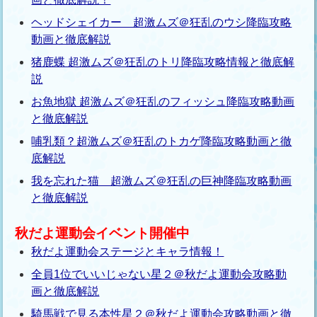
ヘッドシェイカー 超激ムズ＠狂乱のウシ降臨攻略
動画と徹底解説
猪鹿蝶 超激ムズ＠狂乱のトリ降臨攻略情報と徹底解
説
お魚地獄 超激ムズ＠狂乱のフィッシュ降臨攻略動画
と徹底解説
哺乳類？超激ムズ＠狂乱のトカゲ降臨攻略動画と徹
底解説
我を忘れた猫 超激ムズ＠狂乱の巨神降臨攻略動画
と徹底解説
秋だよ運動会イベント開催中
秋だよ運動会ステージとキャラ情報！
全員1位でいいじゃない星２＠秋だよ運動会攻略動
画と徹底解説
騎馬戦で見る本性星２＠秋だよ運動会攻略動画と徹