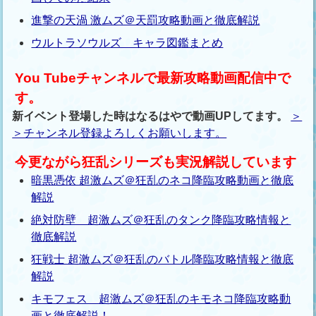
進撃の天渦 激ムズ＠天罰攻略動画と徹底解説
ウルトラソウルズ キャラ図鑑まとめ
You Tubeチャンネルで最新攻略動画配信中で
す。
新イベント登場した時はなるはやで動画UPしてます。
＞
＞チャンネル登録よろしくお願いします。
今更ながら狂乱シリーズも実況解説しています
暗黒憑依 超激ムズ＠狂乱のネコ降臨攻略動画と徹底
解説
絶対防壁 超激ムズ＠狂乱のタンク降臨攻略情報と
徹底解説
狂戦士 超激ムズ＠狂乱のバトル降臨攻略情報と徹底
解説
キモフェス 超激ムズ＠狂乱のキモネコ降臨攻略動
画と徹底解説！