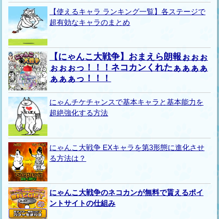
【使えるキャラ ランキング一覧】各ステージで
超有効なキャラのまとめ
【にゃんこ大戦争】おまえら朗報ぉぉぉ
ぉぉぉっ！！！ネコカンくれたぁぁぁぁ
ぁぁぁっ！！！
にゃんチケチャンスで基本キャラと基本能力を
超絶強化する方法
にゃんこ大戦争 EXキャラを第3形態に進化させ
る方法は？
にゃんこ大戦争のネコカンが無料で貰えるポイ
ントサイトの仕組み