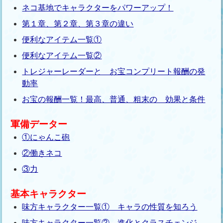
ネコ基地でキャラクターをパワーアップ！
第１章、第２章、第３章の違い
便利なアイテム一覧①
便利なアイテム一覧②
トレジャーレーダーと お宝コンプリート報酬の発
動率
お宝の報酬一覧！最高、普通、粗末の 効果と条件
軍備データー
①にゃんこ砲
②働きネコ
③力
基本キャラクター
味方キャラクター一覧① キャラの性質を知ろう
味方キャラクター一覧② 進化とクラスチェンジ