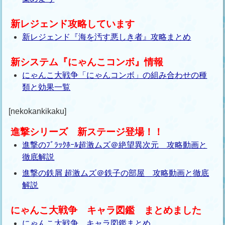
新レジェンド攻略しています
新レジェンド『海を汚す悪しき者』攻略まとめ
新システム『にゃんこコンボ』情報
にゃんこ大戦争「にゃんコンボ」の組み合わせの種
類と効果一覧
[nekokankikaku]
進撃シリーズ 新ステージ登場！！
進撃のﾌﾞﾗｯｸﾎｰﾙ超激ムズ＠絶望異次元 攻略動画と
徹底解説
進撃の鉄屑 超激ムズ＠鉄子の部屋 攻略動画と徹底
解説
にゃんこ大戦争 キャラ図鑑 まとめました
にゃんこ大戦争 キャラ図鑑まとめ