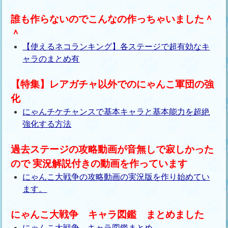
誰も作らないのでこんなの作っちゃいました＾
＾
【使えるネコランキング】各ステージで超有効なキ
ャラのまとめ有
【特集】レアガチャ以外でのにゃんこ軍団の強
化
にゃんチケチャンスで基本キャラと基本能力を超絶
強化する方法
過去ステージの攻略動画が音無しで寂しかった
ので 実況解説付きの動画を作っています
にゃんこ大戦争の攻略動画の実況版を作り始めてい
ます。
にゃんこ大戦争 キャラ図鑑 まとめました
にゃんこ大戦争 キャラ図鑑まとめ