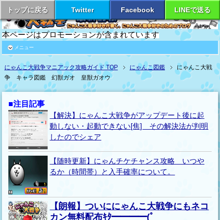
トップに戻る
Twitter
Facebook
LINEで送る
本ページはプロモーションが含まれています
メニュー
にゃんこ大戦争マニアック攻略ガイド TOP
にゃんこ図鑑
にゃんこ大戦
争 キャラ図鑑 幻獣ガオ 皇獣ガオウ
■注目記事
【解決】にゃんこ大戦争がアップデート後に起
動しない・起動できない[焦] その解決法が判明
したのでシェア
【随時更新】にゃんチケチャンス攻略 いつや
るか（時間帯）と入手確率について。
【朗報】ついににゃんこ大戦争にもネコ
カン無料配布ｷﾀ━━━━(ﾟ