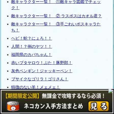
敵キャラクター一覧！ ①敵キャラ図鑑でチェッ
ク！
敵キャラクター一覧！ ② ラスボスはカオル君？
敵キャラクター一覧！ ③手ごわいボスキャラた
ち！
ヘビ！蛇？にょろ！！
人間！？例のヤツ！！
福岡県のカバちゃん！
赤いブタヤロウ！ぶた！豚野郎！
灰色ペンギン！ジャッキーペン！
ブサイクなゴリラ！ゴリさん！
特徴のない羊！メェメェ！
都道府県別攻略
九州地方