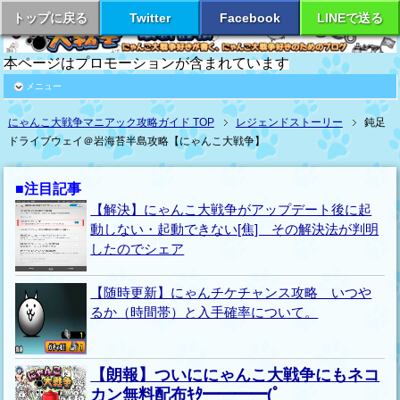
トップに戻る
Twitter
Facebook
LINEで送る
本ページはプロモーションが含まれています
メニュー
にゃんこ大戦争マニアック攻略ガイド TOP
レジェンドストーリー
鈍足
ドライブウェイ＠岩海苔半島攻略【にゃんこ大戦争】
■注目記事
【解決】にゃんこ大戦争がアップデート後に起
動しない・起動できない[焦] その解決法が判明
したのでシェア
【随時更新】にゃんチケチャンス攻略 いつや
るか（時間帯）と入手確率について。
【朗報】ついににゃんこ大戦争にもネコ
カン無料配布ｷﾀ━━━━(ﾟ