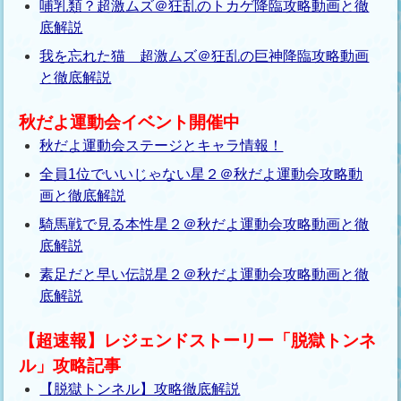
哺乳類？超激ムズ＠狂乱のトカゲ降臨攻略動画と徹
底解説
我を忘れた猫 超激ムズ＠狂乱の巨神降臨攻略動画
と徹底解説
秋だよ運動会イベント開催中
秋だよ運動会ステージとキャラ情報！
全員1位でいいじゃない星２＠秋だよ運動会攻略動
画と徹底解説
騎馬戦で見る本性星２＠秋だよ運動会攻略動画と徹
底解説
素足だと早い伝説星２＠秋だよ運動会攻略動画と徹
底解説
【超速報】レジェンドストーリー「脱獄トンネ
ル」攻略記事
【脱獄トンネル】攻略徹底解説