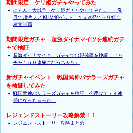
期間限定 ケリ姫ガチャやってみた
にゃんこ大戦争 ケリ姫ガチャやってみた。 一発
目で超激レア KHM48ゲット １６連発でケリ姫全
種類制覇
期間限定ガチャ 超激ダイナマイツを連続ガチ
ャで検証
超激ダイナマイツ ガチャで出現確率を検証。（ガ
チャ１５０連発になっちゃた）
新ガチャイベント 戦国武神バサラーズガチャ
を検証してみた
戦国武神バサラーズガチャを検証 今度は１７４連
発になっちゃった
レジェンドストーリー攻略解禁！！
レジェンドストーリー攻略まとめ