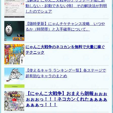
【解決】にゃんこ大戦争がアップデート後に起
動しない・起動できない[焦] その解決法が判明
したのでシェア
【随時更新】にゃんチケチャンス攻略 いつや
るか（時間帯）と入手確率について。
にゃんこ大戦争のネコカンを無料で大量に稼ぐ
テクニック
【使えるキャラ ランキング一覧】各ステージで
超有効なキャラのまとめ
【にゃんこ大戦争】おまえら朗報ぉぉぉ
ぉぉぉっ！！！ネコカンくれたぁぁぁぁ
ぁぁぁっ！！！