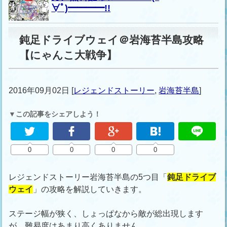
∀ﾟ)━━━━!!
鈍足ドライブウェイ＠岩海苔半島攻略
【にゃんこ大戦争】
2016年09月02日
[
レジェンドストーリー
,
岩海苔半島
]
▼この記事をシェアしよう！
0
0
0
0
レジェンドストーリー岩海苔半島の5つ目「
鈍足ドライブ
ウェイ
」の攻略を解説していきます。
ステージ幅が狭く、しょっぱなから敵が総出現します
が、難易度はあまり高くありません。