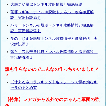
大脱走＠脱獄トンネル攻略情報と徹底解説
茶罪～ギル・ティ～＠脱獄トンネル 攻略徹底解
説 実況解説添え
ハリートンネル＠脱獄トンネル攻略情報と徹底解
説 実況解説添え
夜のしじま＠脱獄トンネル攻略情報と徹底解説 実
況解説添え
落とし穴地帯＠脱獄トンネル攻略情報と徹底解説
実況解説添え
誰も作らないのでこんなの作っちゃいました＾
＾
【使えるネコランキング】各ステージで超有効なキ
ャラのまとめ有
【特集】レアガチャ以外でのにゃんこ軍団の強