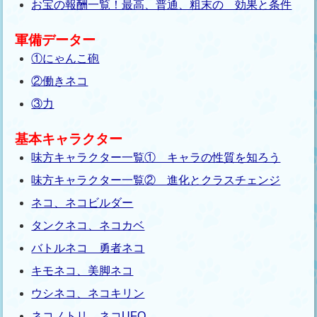
お宝の報酬一覧！最高、普通、粗末の 効果と条件
軍備データー
①にゃんこ砲
②働きネコ
③力
基本キャラクター
味方キャラクター一覧① キャラの性質を知ろう
味方キャラクター一覧② 進化とクラスチェンジ
ネコ、ネコビルダー
タンクネコ、ネコカベ
バトルネコ 勇者ネコ
キモネコ、美脚ネコ
ウシネコ、ネコキリン
ネコノトリ、ネコUFO