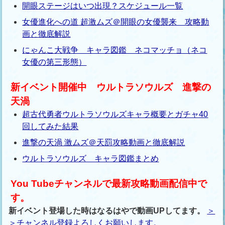
開眼ステージはいつ出現？スケジュール一覧
女優進化への道 超激ムズ＠開眼の女優襲来 攻略動
画と徹底解説
にゃんこ大戦争 キャラ図鑑 ネコマッチョ（ネコ
女優の第三形態）
新イベント開催中 ウルトラソウルズ 進撃の
天渦
超古代勇者ウルトラソウルズキャラ概要とガチャ40
回してみた結果
進撃の天渦 激ムズ＠天罰攻略動画と徹底解説
ウルトラソウルズ キャラ図鑑まとめ
You Tubeチャンネルで最新攻略動画配信中で
す。
新イベント登場した時はなるはやで動画UPしてます。
＞
＞チャンネル登録よろしくお願いします。