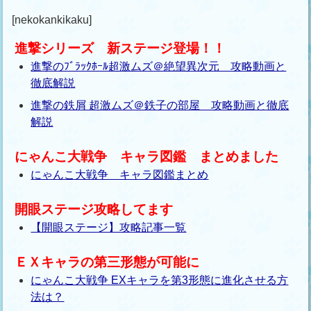
[nekokankikaku]
進撃シリーズ 新ステージ登場！！
進撃のﾌﾞﾗｯｸﾎｰﾙ超激ムズ＠絶望異次元 攻略動画と
徹底解説
進撃の鉄屑 超激ムズ＠鉄子の部屋 攻略動画と徹底
解説
にゃんこ大戦争 キャラ図鑑 まとめました
にゃんこ大戦争 キャラ図鑑まとめ
開眼ステージ攻略してます
【開眼ステージ】攻略記事一覧
ＥＸキャラの第三形態が可能に
にゃんこ大戦争 EXキャラを第3形態に進化させる方
法は？