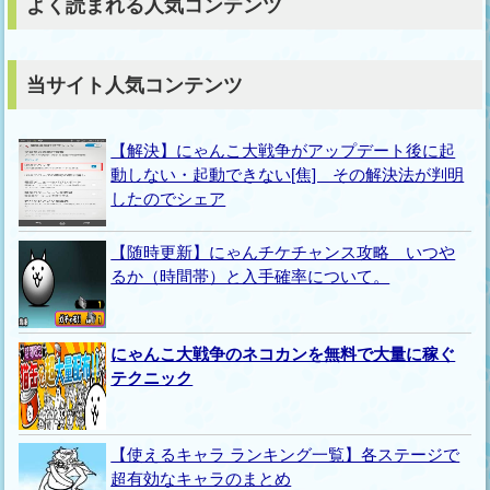
よく読まれる人気コンテンツ
当サイト人気コンテンツ
【解決】にゃんこ大戦争がアップデート後に起
動しない・起動できない[焦] その解決法が判明
したのでシェア
【随時更新】にゃんチケチャンス攻略 いつや
るか（時間帯）と入手確率について。
にゃんこ大戦争のネコカンを無料で大量に稼ぐ
テクニック
【使えるキャラ ランキング一覧】各ステージで
超有効なキャラのまとめ