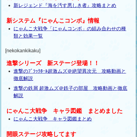
新レジェンド『海を汚す悪しき者』攻略まとめ
新システム『にゃんこコンボ』情報
にゃんこ大戦争「にゃんコンボ」の組み合わせの種
類と効果一覧
[nekokankikaku]
進撃シリーズ 新ステージ登場！！
進撃のﾌﾞﾗｯｸﾎｰﾙ超激ムズ＠絶望異次元 攻略動画と
徹底解説
進撃の鉄屑 超激ムズ＠鉄子の部屋 攻略動画と徹底
解説
にゃんこ大戦争 キャラ図鑑 まとめました
にゃんこ大戦争 キャラ図鑑まとめ
開眼ステージ攻略してます