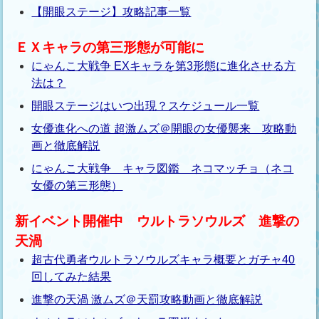
【開眼ステージ】攻略記事一覧
ＥＸキャラの第三形態が可能に
にゃんこ大戦争 EXキャラを第3形態に進化させる方
法は？
開眼ステージはいつ出現？スケジュール一覧
女優進化への道 超激ムズ＠開眼の女優襲来 攻略動
画と徹底解説
にゃんこ大戦争 キャラ図鑑 ネコマッチョ（ネコ
女優の第三形態）
新イベント開催中 ウルトラソウルズ 進撃の
天渦
超古代勇者ウルトラソウルズキャラ概要とガチャ40
回してみた結果
進撃の天渦 激ムズ＠天罰攻略動画と徹底解説