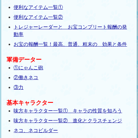
便利なアイテム一覧①
便利なアイテム一覧②
トレジャーレーダーと お宝コンプリート報酬の発
動率
お宝の報酬一覧！最高、普通、粗末の 効果と条件
軍備データー
①にゃんこ砲
②働きネコ
③力
基本キャラクター
味方キャラクター一覧① キャラの性質を知ろう
味方キャラクター一覧② 進化とクラスチェンジ
ネコ、ネコビルダー