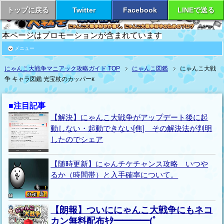
トップに戻る
Twitter
Facebook
LINEで送る
本ページはプロモーションが含まれています
メニュー
にゃんこ大戦争マニアック攻略ガイド TOP
にゃんこ図鑑
にゃんこ大戦
争 キャラ図鑑 光宝杖のカッパーκ
■注目記事
【解決】にゃんこ大戦争がアップデート後に起
動しない・起動できない[焦] その解決法が判明
したのでシェア
【随時更新】にゃんチケチャンス攻略 いつや
るか（時間帯）と入手確率について。
【朗報】ついににゃんこ大戦争にもネコ
カン無料配布ｷﾀ━━━━(ﾟ