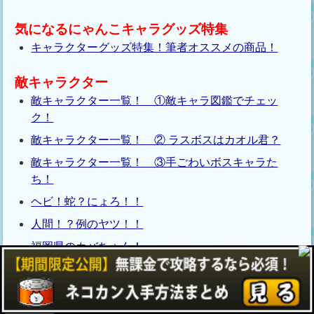
気になるにゃんこキャラグッズ特集
キャラクターグッズ特集！筆者オススメの商品！
敵キャラクター
敵キャラクター一覧！ ①敵キャラ図鑑でチェッ
ク！
敵キャラクター一覧！ ② ラスボスはカオル君？
敵キャラクター一覧！ ③手ごわいボスキャラた
ち！
ヘビ！蛇？にょろ！！
人間！？例のヤツ！！
福岡県のカバちゃん！
赤いブタヤロウ！ぶた！豚野郎！
灰色ペンギン！ジャッキーペン！
ブサイクなゴリラ！ゴリさん！