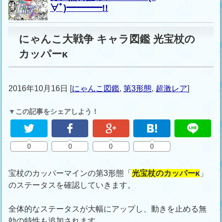
∀ﾟ)━━━━!!
にゃんこ大戦争 キャラ図鑑 光宝杖の
カッパーκ
2016年10月16日
[
にゃんこ図鑑
,
第3形態
,
超激レア
]
▼この記事をシェアしよう！
0
0
0
0
宝杖のカッパーマインの第3形態「
光宝杖のカッパーκ
」
のステータスを確認していきます。
全体的なステータスが大幅にアップし、動きを止める無
効の特性も追加されます。