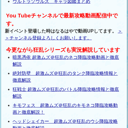
ウルトラソウルズ キャラ図鑑まとめ
You Tubeチャンネルで最新攻略動画配信中で
す。
新イベント登場した時はなるはやで動画UPしてます。
＞
＞チャンネル登録よろしくお願いします。
今更ながら狂乱シリーズも実況解説しています
暗黒憑依 超激ムズ＠狂乱のネコ降臨攻略動画と徹底
解説
絶対防壁 超激ムズ＠狂乱のタンク降臨攻略情報と
徹底解説
狂戦士 超激ムズ＠狂乱のバトル降臨攻略情報と徹底
解説
キモフェス 超激ムズ＠狂乱のキモネコ降臨攻略動
画と徹底解説！
ヘッドシェイカー 超激ムズ＠狂乱のウシ降臨攻略