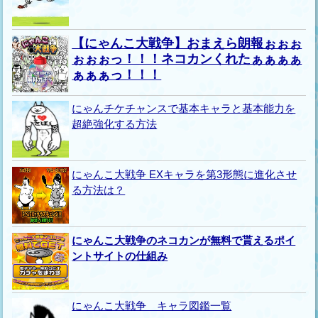
【にゃんこ大戦争】おまえら朗報ぉぉぉ
ぉぉぉっ！！！ネコカンくれたぁぁぁぁ
ぁぁぁっ！！！
にゃんチケチャンスで基本キャラと基本能力を
超絶強化する方法
にゃんこ大戦争 EXキャラを第3形態に進化させ
る方法は？
にゃんこ大戦争のネコカンが無料で貰えるポイ
ントサイトの仕組み
にゃんこ大戦争 キャラ図鑑一覧