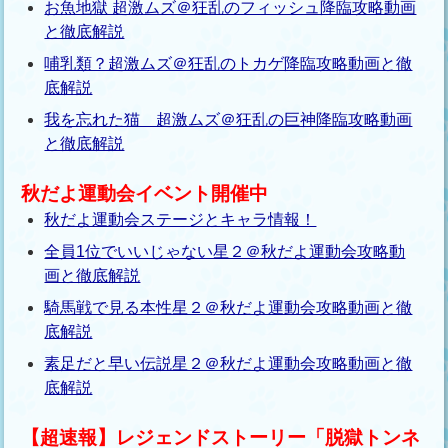
お魚地獄 超激ムズ＠狂乱のフィッシュ降臨攻略動画
と徹底解説
哺乳類？超激ムズ＠狂乱のトカゲ降臨攻略動画と徹
底解説
我を忘れた猫 超激ムズ＠狂乱の巨神降臨攻略動画
と徹底解説
秋だよ運動会イベント開催中
秋だよ運動会ステージとキャラ情報！
全員1位でいいじゃない星２＠秋だよ運動会攻略動
画と徹底解説
騎馬戦で見る本性星２＠秋だよ運動会攻略動画と徹
底解説
素足だと早い伝説星２＠秋だよ運動会攻略動画と徹
底解説
【超速報】レジェンドストーリー「脱獄トンネ