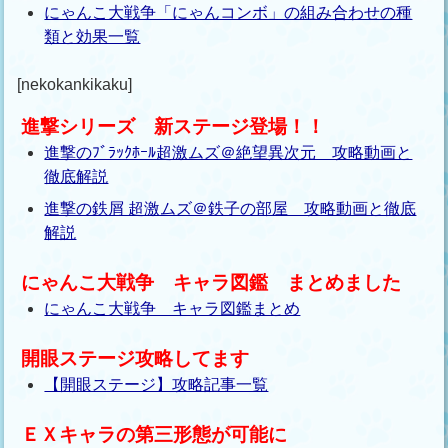
にゃんこ大戦争「にゃんコンボ」の組み合わせの種
類と効果一覧
[nekokankikaku]
進撃シリーズ 新ステージ登場！！
進撃のﾌﾞﾗｯｸﾎｰﾙ超激ムズ＠絶望異次元 攻略動画と
徹底解説
進撃の鉄屑 超激ムズ＠鉄子の部屋 攻略動画と徹底
解説
にゃんこ大戦争 キャラ図鑑 まとめました
にゃんこ大戦争 キャラ図鑑まとめ
開眼ステージ攻略してます
【開眼ステージ】攻略記事一覧
ＥＸキャラの第三形態が可能に