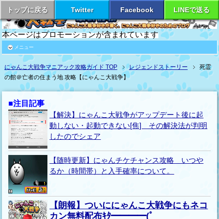
トップに戻る
Twitter
Facebook
LINEで送る
本ページはプロモーションが含まれています
メニュー
にゃんこ大戦争マニアック攻略ガイド TOP
レジェンドストーリー
死霊
の館＠亡者の住まう地 攻略【にゃんこ大戦争】
■注目記事
【解決】にゃんこ大戦争がアップデート後に起
動しない・起動できない[焦] その解決法が判明
したのでシェア
【随時更新】にゃんチケチャンス攻略 いつや
るか（時間帯）と入手確率について。
【朗報】ついににゃんこ大戦争にもネコ
カン無料配布ｷﾀ━━━━(ﾟ