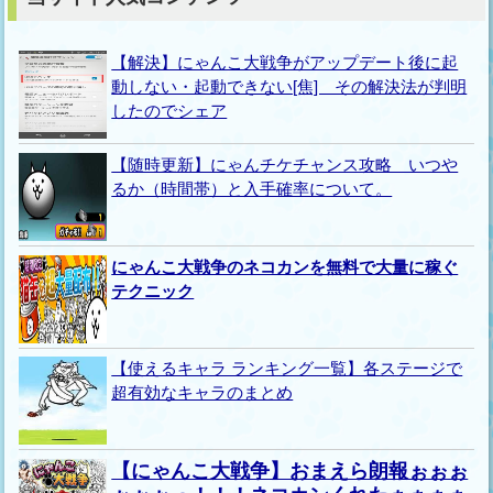
【解決】にゃんこ大戦争がアップデート後に起
動しない・起動できない[焦] その解決法が判明
したのでシェア
【随時更新】にゃんチケチャンス攻略 いつや
るか（時間帯）と入手確率について。
にゃんこ大戦争のネコカンを無料で大量に稼ぐ
テクニック
【使えるキャラ ランキング一覧】各ステージで
超有効なキャラのまとめ
【にゃんこ大戦争】おまえら朗報ぉぉぉ