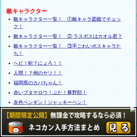
敵キャラクター
敵キャラクター一覧！ ①敵キャラ図鑑でチェッ
ク！
敵キャラクター一覧！ ② ラスボスはカオル君？
敵キャラクター一覧！ ③手ごわいボスキャラた
ち！
ヘビ！蛇？にょろ！！
人間！？例のヤツ！！
福岡県のカバちゃん！
赤いブタヤロウ！ぶた！豚野郎！
灰色ペンギン！ジャッキーペン！
ブサイクなゴリラ！ゴリさん！
特徴のない羊！メェメェ！