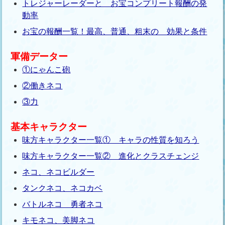
トレジャーレーダーと お宝コンプリート報酬の発
動率
お宝の報酬一覧！最高、普通、粗末の 効果と条件
軍備データー
①にゃんこ砲
②働きネコ
③力
基本キャラクター
味方キャラクター一覧① キャラの性質を知ろう
味方キャラクター一覧② 進化とクラスチェンジ
ネコ、ネコビルダー
タンクネコ、ネコカベ
バトルネコ 勇者ネコ
キモネコ、美脚ネコ