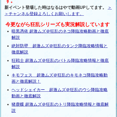
す。
新イベント登場した時はなるはやで動画UPしてます。
＞
＞チャンネル登録よろしくお願いします。
今更ながら狂乱シリーズも実況解説しています
暗黒憑依 超激ムズ＠狂乱のネコ降臨攻略動画と徹底
解説
絶対防壁 超激ムズ＠狂乱のタンク降臨攻略情報と
徹底解説
狂戦士 超激ムズ＠狂乱のバトル降臨攻略情報と徹底
解説
キモフェス 超激ムズ＠狂乱のキモネコ降臨攻略動
画と徹底解説！
ヘッドシェイカー 超激ムズ＠狂乱のウシ降臨攻略
動画と徹底解説
猪鹿蝶 超激ムズ＠狂乱のトリ降臨攻略情報と徹底解
説