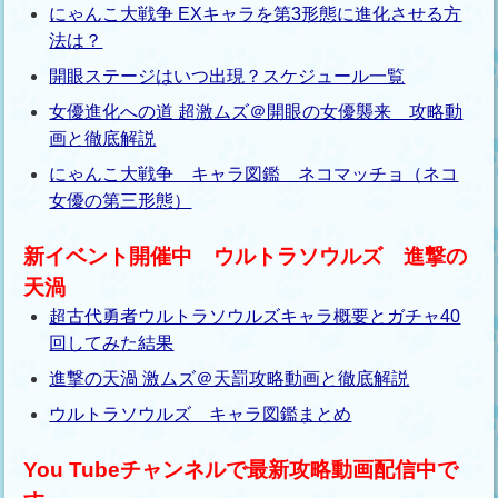
にゃんこ大戦争 EXキャラを第3形態に進化させる方
法は？
開眼ステージはいつ出現？スケジュール一覧
女優進化への道 超激ムズ＠開眼の女優襲来 攻略動
画と徹底解説
にゃんこ大戦争 キャラ図鑑 ネコマッチョ（ネコ
女優の第三形態）
新イベント開催中 ウルトラソウルズ 進撃の
天渦
超古代勇者ウルトラソウルズキャラ概要とガチャ40
回してみた結果
進撃の天渦 激ムズ＠天罰攻略動画と徹底解説
ウルトラソウルズ キャラ図鑑まとめ
You Tubeチャンネルで最新攻略動画配信中で