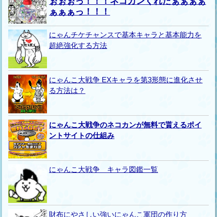
ぉぉぉっ！！！ネコカンくれたぁぁぁぁ
ぁぁぁっ！！！
にゃんチケチャンスで基本キャラと基本能力を
超絶強化する方法
にゃんこ大戦争 EXキャラを第3形態に進化させ
る方法は？
にゃんこ大戦争のネコカンが無料で貰えるポイ
ントサイトの仕組み
にゃんこ大戦争 キャラ図鑑一覧
財布にやさしい強いにゃんこ軍団の作り方