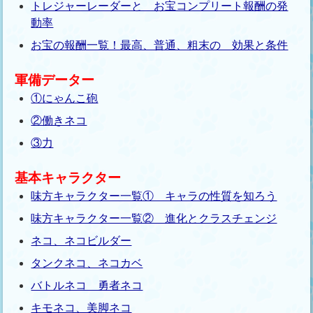
トレジャーレーダーと お宝コンプリート報酬の発
動率
お宝の報酬一覧！最高、普通、粗末の 効果と条件
軍備データー
①にゃんこ砲
②働きネコ
③力
基本キャラクター
味方キャラクター一覧① キャラの性質を知ろう
味方キャラクター一覧② 進化とクラスチェンジ
ネコ、ネコビルダー
タンクネコ、ネコカベ
バトルネコ 勇者ネコ
キモネコ、美脚ネコ