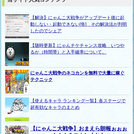
【解決】にゃんこ大戦争がアップデート後に起
動しない・起動できない[焦] その解決法が判明
したのでシェア
【随時更新】にゃんチケチャンス攻略 いつや
るか（時間帯）と入手確率について。
にゃんこ大戦争のネコカンを無料で大量に稼ぐ
テクニック
【使えるキャラ ランキング一覧】各ステージで
超有効なキャラのまとめ
【にゃんこ大戦争】おまえら朗報ぉぉぉ