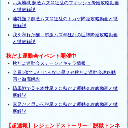
お魚地獄 超激ムズ＠狂乱のフィッシュ降臨攻略動画
と徹底解説
哺乳類？超激ムズ＠狂乱のトカゲ降臨攻略動画と徹
底解説
我を忘れた猫 超激ムズ＠狂乱の巨神降臨攻略動画
と徹底解説
秋だよ運動会イベント開催中
秋だよ運動会ステージとキャラ情報！
全員1位でいいじゃない星２＠秋だよ運動会攻略動
画と徹底解説
騎馬戦で見る本性星２＠秋だよ運動会攻略動画と徹
底解説
素足だと早い伝説星２＠秋だよ運動会攻略動画と徹
底解説
【超速報】レジェンドストーリー「脱獄トンネ