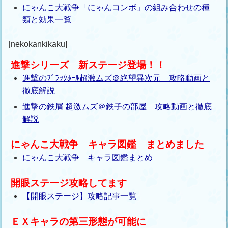
にゃんこ大戦争「にゃんコンボ」の組み合わせの種
類と効果一覧
[nekokankikaku]
進撃シリーズ 新ステージ登場！！
進撃のﾌﾞﾗｯｸﾎｰﾙ超激ムズ＠絶望異次元 攻略動画と
徹底解説
進撃の鉄屑 超激ムズ＠鉄子の部屋 攻略動画と徹底
解説
にゃんこ大戦争 キャラ図鑑 まとめました
にゃんこ大戦争 キャラ図鑑まとめ
開眼ステージ攻略してます
【開眼ステージ】攻略記事一覧
ＥＸキャラの第三形態が可能に