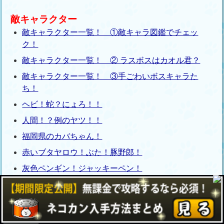
敵キャラクター
敵キャラクター一覧！ ①敵キャラ図鑑でチェッ
ク！
敵キャラクター一覧！ ② ラスボスはカオル君？
敵キャラクター一覧！ ③手ごわいボスキャラた
ち！
ヘビ！蛇？にょろ！！
人間！？例のヤツ！！
福岡県のカバちゃん！
赤いブタヤロウ！ぶた！豚野郎！
灰色ペンギン！ジャッキーペン！
ブサイクなゴリラ！ゴリさん！
特徴のない羊！メェメェ！