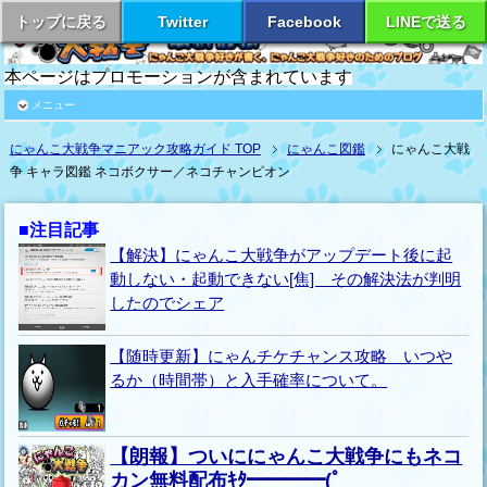
トップに戻る
Twitter
Facebook
LINEで送る
本ページはプロモーションが含まれています
メニュー
にゃんこ大戦争マニアック攻略ガイド TOP
にゃんこ図鑑
にゃんこ大戦
争 キャラ図鑑 ネコボクサー／ネコチャンピオン
■注目記事
【解決】にゃんこ大戦争がアップデート後に起
動しない・起動できない[焦] その解決法が判明
したのでシェア
【随時更新】にゃんチケチャンス攻略 いつや
るか（時間帯）と入手確率について。
【朗報】ついににゃんこ大戦争にもネコ
カン無料配布ｷﾀ━━━━(ﾟ