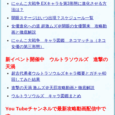
にゃんこ大戦争 EXキャラを第3形態に進化させる方
法は？
開眼ステージはいつ出現？スケジュール一覧
女優進化への道 超激ムズ＠開眼の女優襲来 攻略動
画と徹底解説
にゃんこ大戦争 キャラ図鑑 ネコマッチョ（ネコ
女優の第三形態）
新イベント開催中 ウルトラソウルズ 進撃の
天渦
超古代勇者ウルトラソウルズキャラ概要とガチャ40
回してみた結果
進撃の天渦 激ムズ＠天罰攻略動画と徹底解説
ウルトラソウルズ キャラ図鑑まとめ
You Tubeチャンネルで最新攻略動画配信中で