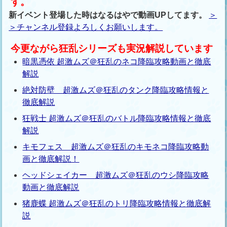
す。
新イベント登場した時はなるはやで動画UPしてます。
＞
＞チャンネル登録よろしくお願いします。
今更ながら狂乱シリーズも実況解説しています
暗黒憑依 超激ムズ＠狂乱のネコ降臨攻略動画と徹底
解説
絶対防壁 超激ムズ＠狂乱のタンク降臨攻略情報と
徹底解説
狂戦士 超激ムズ＠狂乱のバトル降臨攻略情報と徹底
解説
キモフェス 超激ムズ＠狂乱のキモネコ降臨攻略動
画と徹底解説！
ヘッドシェイカー 超激ムズ＠狂乱のウシ降臨攻略
動画と徹底解説
猪鹿蝶 超激ムズ＠狂乱のトリ降臨攻略情報と徹底解
説