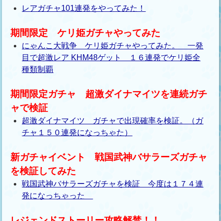
レアガチャ101連発をやってみた！
期間限定 ケリ姫ガチャやってみた
にゃんこ大戦争 ケリ姫ガチャやってみた。 一発
目で超激レア KHM48ゲット １６連発でケリ姫全
種類制覇
期間限定ガチャ 超激ダイナマイツを連続ガチ
ャで検証
超激ダイナマイツ ガチャで出現確率を検証。（ガ
チャ１５０連発になっちゃた）
新ガチャイベント 戦国武神バサラーズガチャ
を検証してみた
戦国武神バサラーズガチャを検証 今度は１７４連
発になっちゃった
レジェンドストーリー攻略解禁！！