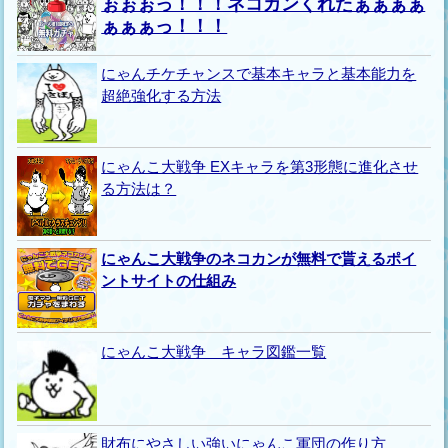
ぉぉぉっ！！！ネコカンくれたぁぁぁぁ
ぁぁぁっ！！！
にゃんチケチャンスで基本キャラと基本能力を
超絶強化する方法
にゃんこ大戦争 EXキャラを第3形態に進化させ
る方法は？
にゃんこ大戦争のネコカンが無料で貰えるポイ
ントサイトの仕組み
にゃんこ大戦争 キャラ図鑑一覧
財布にやさしい強いにゃんこ軍団の作り方