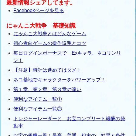
最新情報シェアしてます。
Facebookページを見る
にゃんこ大戦争 基礎知識
にゃんこ大戦争とはどんなゲーム
初心者向ゲームの操作説明とコツ
毎日ログインボーナスで Exキャラ、ネコリンリ
ン！
【注意】時計は進めてはダメ！
ネコ基地でキャラクターをパワーアップ！
第１章、第２章、第３章の違い
便利なアイテム一覧①
便利なアイテム一覧②
トレジャーレーダーと お宝コンプリート報酬の発
動率
お宝の報酬一覧！最高、普通、粗末の 効果と条件