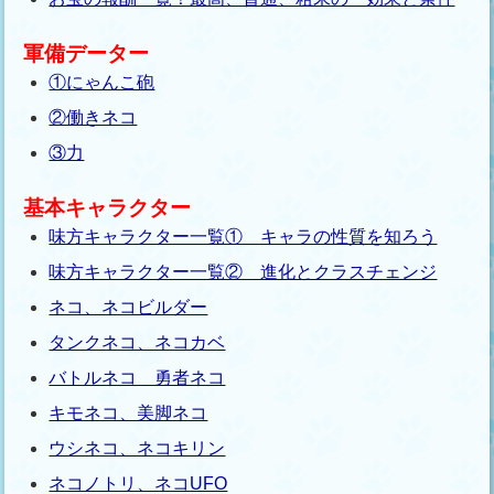
軍備データー
①にゃんこ砲
②働きネコ
③力
基本キャラクター
味方キャラクター一覧① キャラの性質を知ろう
味方キャラクター一覧② 進化とクラスチェンジ
ネコ、ネコビルダー
タンクネコ、ネコカベ
バトルネコ 勇者ネコ
キモネコ、美脚ネコ
ウシネコ、ネコキリン
ネコノトリ、ネコUFO