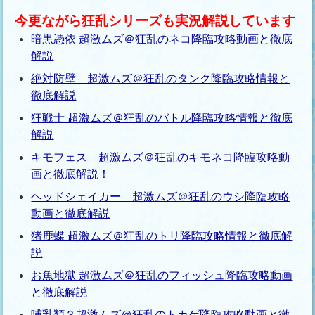
今更ながら狂乱シリーズも実況解説しています
暗黒憑依 超激ムズ＠狂乱のネコ降臨攻略動画と徹底
解説
絶対防壁 超激ムズ＠狂乱のタンク降臨攻略情報と
徹底解説
狂戦士 超激ムズ＠狂乱のバトル降臨攻略情報と徹底
解説
キモフェス 超激ムズ＠狂乱のキモネコ降臨攻略動
画と徹底解説！
ヘッドシェイカー 超激ムズ＠狂乱のウシ降臨攻略
動画と徹底解説
猪鹿蝶 超激ムズ＠狂乱のトリ降臨攻略情報と徹底解
説
お魚地獄 超激ムズ＠狂乱のフィッシュ降臨攻略動画
と徹底解説
哺乳類？超激ムズ＠狂乱のトカゲ降臨攻略動画と徹