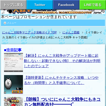
トップに戻る
Twitter
Facebook
LINEで送る
本ページはプロモーションが含まれています
メニュー
にゃんこ大戦争マニアック攻略ガイド TOP
にゃんこ図鑑
ミイラ娘レイ
カ 玉座のミイラ娘レイカの評価まとめ[にゃんこ大戦争 キャラ図鑑]
■注目記事
【解決】にゃんこ大戦争がアップデート後に起
動しない・起動できない[焦] その解決法が判明
したのでシェア
【随時更新】にゃんチケチャンス攻略 いつや
るか（時間帯）と入手確率について。
【朗報】ついににゃんこ大戦争にもネコ
カン無料配布ｷﾀ━━━━(ﾟ