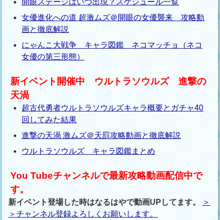
開眼ステージはいつ出現？スケジュール一覧
女優進化への道 超激ムズ＠開眼の女優襲来 攻略動
画と徹底解説
にゃんこ大戦争 キャラ図鑑 ネコマッチョ（ネコ
女優の第三形態）
新イベント開催中 ウルトラソウルズ 進撃の
天渦
超古代勇者ウルトラソウルズキャラ概要とガチャ40
回してみた結果
進撃の天渦 激ムズ＠天罰攻略動画と徹底解説
ウルトラソウルズ キャラ図鑑まとめ
You Tubeチャンネルで最新攻略動画配信中で
す。
新イベント登場した時はなるはやで動画UPしてます。
＞
＞チャンネル登録よろしくお願いします。