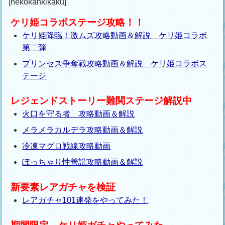
[nekokankikaku]
ケリ姫コラボステージ攻略！！
ケリ姫降臨！激ムズ攻略動画＆解説 ケリ姫コラボ
第二弾
プリンセス争奪戦攻略動画＆解説 ケリ姫コラボス
テージ
レジェンドストーリー難関ステージ解説中
火口を守る者 攻略動画＆解説
メラメラカルデラ攻略動画＆解説
冷凍マグロ戦線攻略動画
ぽっちゃり性善説攻略動画＆解説
新要素レアガチャを検証
レアガチャ101連発をやってみた！