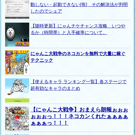
動しない・起動できない[焦] その解決法が判明
したのでシェア
【随時更新】にゃんチケチャンス攻略 いつや
るか（時間帯）と入手確率について。
にゃんこ大戦争のネコカンを無料で大量に稼ぐ
テクニック
【使えるキャラ ランキング一覧】各ステージで
超有効なキャラのまとめ
【にゃんこ大戦争】おまえら朗報ぉぉぉ
ぉぉぉっ！！！ネコカンくれたぁぁぁぁ
ぁぁぁっ！！！