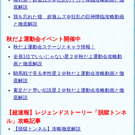
底解説
我を忘れた猫 超激ムズ＠狂乱の巨神降臨攻略動画
と徹底解説
秋だよ運動会イベント開催中
秋だよ運動会ステージとキャラ情報！
全員1位でいいじゃない星２＠秋だよ運動会攻略動
画と徹底解説
騎馬戦で見る本性星２＠秋だよ運動会攻略動画と徹
底解説
素足だと早い伝説星２＠秋だよ運動会攻略動画と徹
底解説
【超速報】レジェンドストーリー「脱獄トンネ
ル」攻略記事
【脱獄トンネル】攻略徹底解説