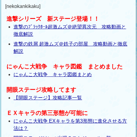
[nekokankikaku]
進撃シリーズ 新ステージ登場！！
進撃のﾌﾞﾗｯｸﾎｰﾙ超激ムズ＠絶望異次元 攻略動画と
徹底解説
進撃の鉄屑 超激ムズ＠鉄子の部屋 攻略動画と徹底
解説
にゃんこ大戦争 キャラ図鑑 まとめました
にゃんこ大戦争 キャラ図鑑まとめ
開眼ステージ攻略してます
【開眼ステージ】攻略記事一覧
ＥＸキャラの第三形態が可能に
にゃんこ大戦争 EXキャラを第3形態に進化させる方
法は？